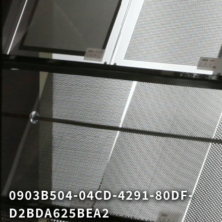
0903B504-04CD-4291-80DF-
D2BDA625BEA2