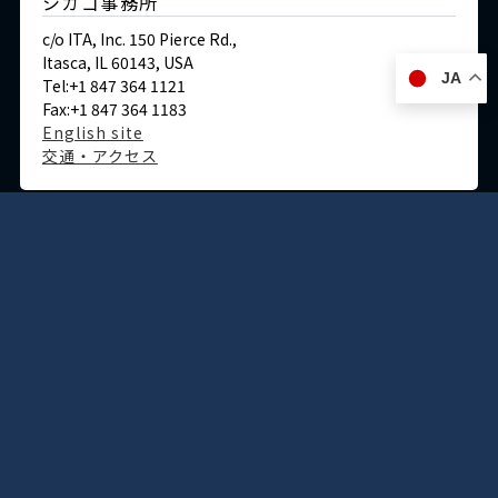
シカゴ事務所
c/o ITA, Inc. 150 Pierce Rd.,
Itasca, IL 60143, USA
JA
Tel:+1 847 364 1121
Fax:+1 847 364 1183
English site
交通・アクセス
ドイツ
デュッセルドルフ事務所
Immermannstraße 38,
40210 Düsseldorf,Germany
Tel:+49-211-1623-596
Fax:+49-211-1623-597