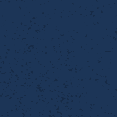
織金網
織金網網目一覧表
織金網
織金網網目一覧表
殊線材メッシュ網目一覧
グネステン
グネステン
畳織金網
畳織金網
リンプ織金網
ッククリンプ織金網
ラットトップ織金網
ンキャップ織金網
イロッド織金網
動篩用金網について
IS試験用ふるい
イヤーネットコンベヤー
形金網
甲金網
飾用織金網
イヤーゲージ（線番）
金網加工品
金網
金網網目一覧表
®
®
滑面式金網)
長目金網)
型パターン
庫リスト
粒機及び粉砕機用
心分離機用
ーパーパンチング™
ーパーパンチング™
ーパーパンチング™
DSサニタリーストレーナー™
相ステンレス鋼パンチング
摩耗鋼板HARDOX®
ンボス・ディンプル加工
脂パンチング™
レクト カラー・サイズ
RTP
開孔率パンチング™
G.P/コンピューター
孔率自動計算(%)
量自動計算(kg)
ンチングメタル加工品