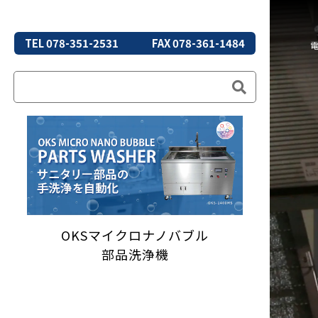
TEL 078-351-2531
FAX 078-361-1484
OKSマイクロナノバブル
部品洗浄機