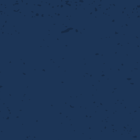
PER PUNCHING™
準金型リスト
庫リスト
タル™
プラスチックパンチング）
脂パンチング™（PVC）
炭素繊維強化熱可塑性樹
-OPEN AREA
ラフィックパンチング
ーダーシート
）
NCHING）
ンチング™
キスパンドメタル
RTP EXメッシュ『CF
レーチング
ON』
イヤーメッシュデミスター
留用填充物
ミスター加工品
接金網
ァインメッシュ
ァインメッシュ加工品
子ビームドリル加工
BD電子ビームドリル加工
軸同時・微細ドリリング・
ーザースクリーン
考データ
ーター・ザグリ加工(金型レ
生プラスチック用レーザー
粒機用消耗部品
砕機用消耗部品