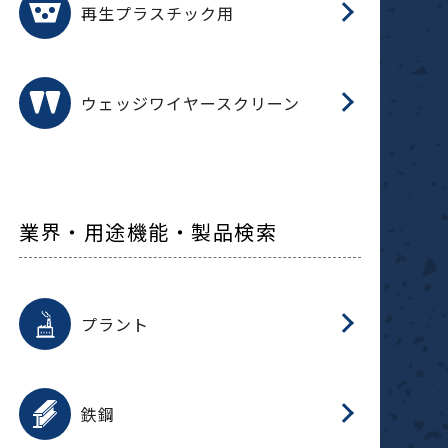
再生プラスチック用
フ
ウェッジワイヤースクリーン
業界・用途機能・製品検索
用途を選択
分
滑
摺
洗
保
生
補
ふ
採
整
磁
放
型
錆
プラント
搬
用途を選択
分
滑
洗
保
生
補
ふ
搬
磁
受
錆
鉄鋼
採