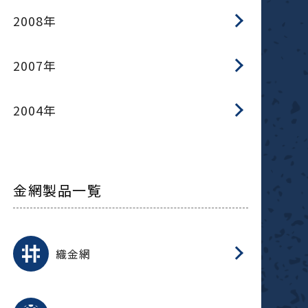
2008年
2007年
2004年
金網製品一覧
平
平
綾
綾
特
マ
マ
平
綾
ク
ロ
フ
ト
タ
振
J
ワ
菱
亀
装
ワ
織
織金網
(
(
金
在
造
遠
ス
ス
ス
O
二
耐
エ
樹
セ
CF
大
C.
開
重
パ