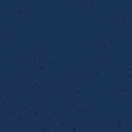
ィルター
離
り止め
動性
浄
護
産の効率化
強
るい分け・選別
光
流・乱流
性
熱・排熱
付け
から守る
送
離
り止め
浄
護
産の効率化
強
るい分け・選別
送
性
ける
から守る
光