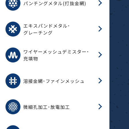
パンチングメタル(打抜金網)
SU
標
在
メ
（
樹
（
（X
グ
オ
脂
PU
パ
エ
CF
グ
エキスパンドメタル･
T
グレーチング
ワ
蒸
デ
ワイヤーメッシュデミスター･
充填物
溶
フ
フ
溶接金網･ファインメッシュ
電
E
多
レ
微細孔加工･放電加工
参
ル
ス)
再
造
粉