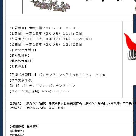
【出願番号】 商標出願２００６－１１０６０１
【出願日】 平成１８年（２００６）１１月３０日
【先願権発生日】 平成１８年（２００６）１１月３０日
【公開日】 平成１８年（２００６）１２月２８日
【拒絶査定発送日】
【最終処分日】
【最終処分種別】
【出願種別】
【商標（検索用）】 パンチングマン＼Ｐａｎｃｈｉｎｇ Ｍａｎ
【標準文字商標】
【称呼】 パンチングマン，パンチング，マン
【ウィーン図形分類】 4.5.4; 9.3.1; 9.3.2
【出願人】 【氏名又は名称】 株式会社奥谷金網製作所 【住所又は居所】 兵庫県神戸市中央
【代理人】 【氏名又は名称】 森本 邦章
【付加情報】 色彩有り
【重複番号】
【審判番号】