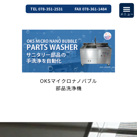
TEL 078-351-2531
FAX 078-361-1484
OKSマイクロナノバブル
部品洗浄機