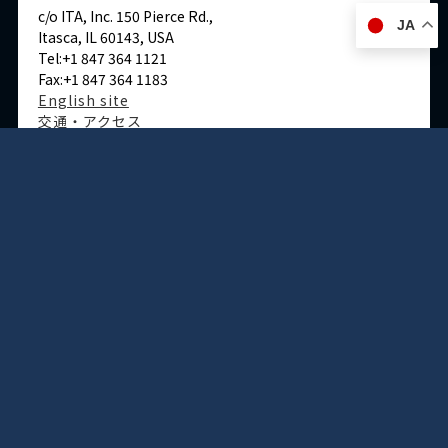
c/o ITA, Inc. 150 Pierce Rd.,
JA
Itasca, IL 60143, USA
Tel:+1 847 364 1121
Fax:+1 847 364 1183
English site
交通・アクセス
ドイツ
デュッセルドルフ事務所
Immermannstraße 38,
40210 Düsseldorf,Germany
Tel:+49-211-1623-596
Fax:+49-211-1623-597