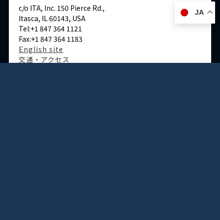
c/o ITA, Inc. 150 Pierce Rd.,
JA
Itasca, IL 60143, USA
Tel:+1 847 364 1121
Fax:+1 847 364 1183
English site
交通・アクセス
ドイツ
デュッセルドルフ事務所
Immermannstraße 38,
40210 Düsseldorf,Germany
Tel:+49-211-1623-596
Fax:+49-211-1623-597