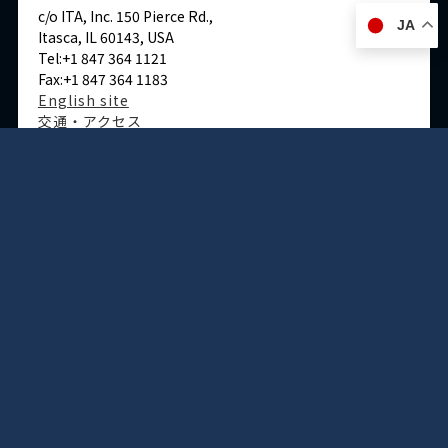
c/o ITA, Inc. 150 Pierce Rd.,
JA
Itasca, IL 60143, USA
Tel:+1 847 364 1121
Fax:+1 847 364 1183
English site
交通・アクセス
ドイツ
デュッセルドルフ事務所
Immermannstraße 38,
40210 Düsseldorf,Germany
Tel:+49-211-1623-596
Fax:+49-211-1623-597