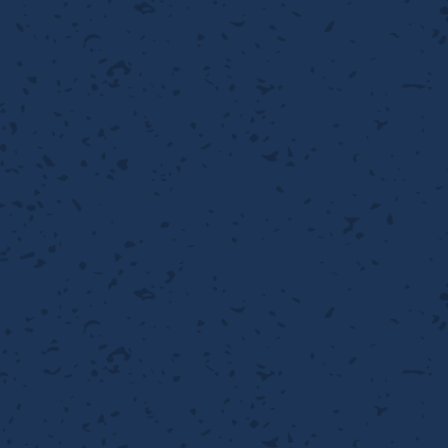
離
り止め
動性
浄
護
産の効率化
強
るい分け・選別
光
流・乱流
性
熱・排熱
付け
から守る
送
離
り止め
浄
護
産の効率化
強
るい分け・選別
送
性
ける
から守る
光
離
り止め
動性
浄
護
産の効率化
強
るい分け・選別
性
ける
から守る
送
離
り止め
動性
浄
護
産の効率化
るい分け・選別
送
性
熱・排熱
付け
理（揚げ・蒸し）
ける
出し成型
から守る
流・乱流
少させる（音・光等）
離
浄
護
飾
産の効率化
送
流・乱流
熱・排熱
から守る