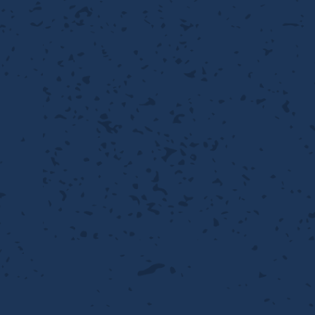
性
離
り止め
動性
浄
護
産の効率化
るい分け・選別
送
性
ける
出し成型
から守る
流・乱流
離
り止め
動性
護
飾
産の効率化
強
るい分け・選別
光
熱・排熱
ける
から守る
少させる（音・光等）
送