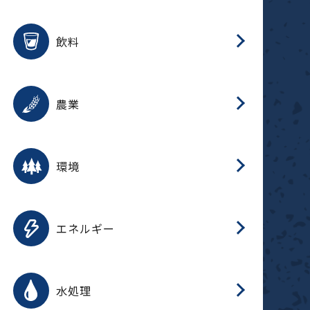
整
用途を選択
分
滑
摺
洗
保
生
ふ
搬
磁
放
受
錆
飲料
整
用途を選択
分
摺
洗
保
生
ふ
搬
採
錆
農業
受
用途を選択
分
滑
摺
洗
保
生
ふ
搬
受
錆
環境
磁
用途を選択
分
摺
洗
保
生
補
ふ
搬
放
錆
エネルギー
整
用途を選択
分
滑
摺
洗
保
生
ふ
整
受
錆
水処理