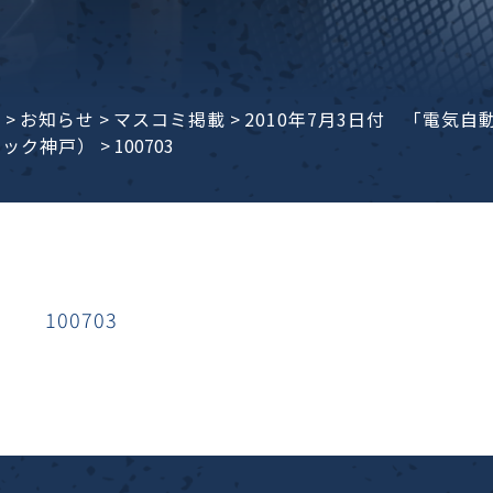
子ビームドリル加工
BD電子ビームドリル加工
軸同時・微細ドリリング・
ーザースクリーン
考データ
ーター・ザグリ加工(金型レ
e
>
お知らせ
>
マスコミ掲載
>
2010年7月3日付 「電気
ドック神戸）
>
100703
生プラスチック用レーザー
粒機用消耗部品
砕機用消耗部品
ィルター
100703