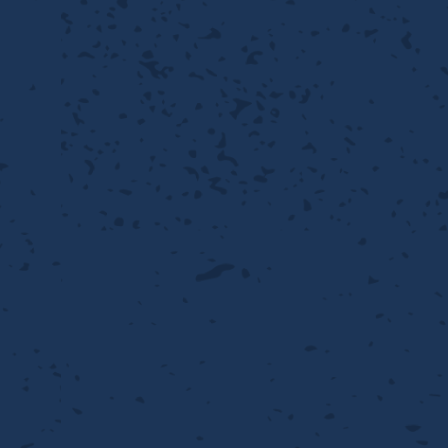
離
動性
浄
護
飾
産の効率化
るい分け・選別
送
付け
から守る
熱・排熱
離
浄
護
産の効率化
強
流・乱流
熱・排熱
から守る
離
動性
浄
護
産の効率化
るい分け・選別
送
流・乱流
熱・排熱
ける
出し成型
から守る
性
離
動性
浄
護
産の効率化
るい分け・選別
送
流・乱流
熱・排熱
ける
出し成型
から守る
性
離
り止め
動性
浄
護
産の効率化
るい分け・選別
送
性
熱・排熱
付け
理（揚げ・蒸し）
ける
出し成型
から守る