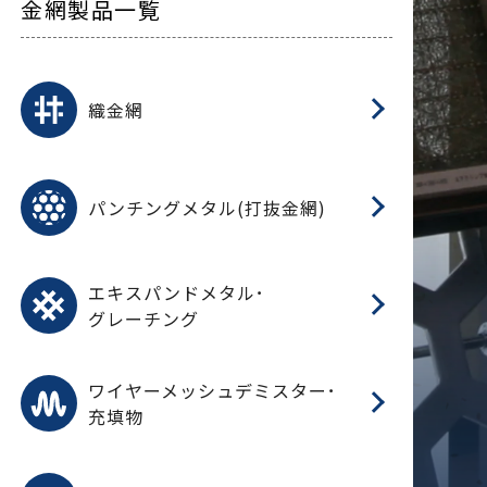
金網製品一覧
平
平
綾
綾
特
マ
マ
平
綾
ク
ロ
フ
ト
タ
振
J
ワ
菱
亀
装
ワ
織
織金網
(
(
金
在
造
遠
ス
ス
ス
O
二
耐
エ
樹
セ
CF
大
C.
開
重
パ
パンチングメタル(打抜金網)
SU
標
在
メ
（
樹
（
（X
グ
オ
脂
PU
パ
エ
CF
グ
エキスパンドメタル･
T
グレーチング
ワ
蒸
デ
ワイヤーメッシュデミスター･
充填物
溶
フ
フ