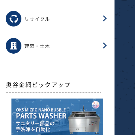
磁
用途を選択
分
滑
摺
洗
保
生
ふ
搬
磁
受
押
錆
リサイクル
整
用途を選択
分
滑
摺
保
装
生
補
ふ
採
放
受
錆
減
建築・土木
搬
奥谷金網ピックアップ