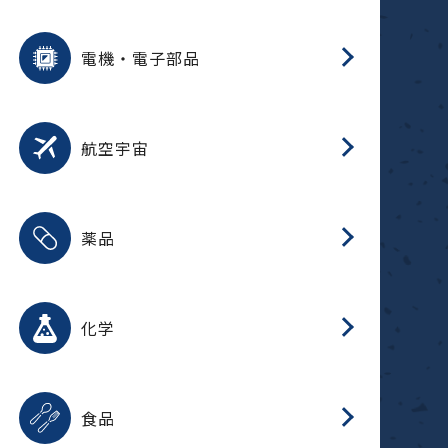
用途を選択
分
摺
洗
保
装
生
ふ
搬
型
錆
電機・電子部品
放
用途を選択
分
洗
保
生
補
整
放
錆
航空宇宙
用途を選択
分
摺
洗
保
生
ふ
搬
整
放
受
押
錆
薬品
磁
用途を選択
分
摺
洗
保
生
ふ
搬
整
放
受
押
錆
化学
磁
用途を選択
分
滑
摺
洗
保
生
ふ
搬
磁
放
型
調
受
押
錆
食品