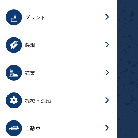
用途を選択
分
滑
摺
洗
保
生
補
ふ
採
整
磁
放
型
錆
プラント
搬
用途を選択
分
滑
洗
保
生
補
ふ
搬
磁
受
錆
鉄鋼
採
用途を選択
分
滑
摺
洗
保
生
補
ふ
磁
受
錆
鉱業
搬
用途を選択
分
滑
摺
洗
保
生
ふ
搬
磁
放
型
調
受
押
錆
機械・造船
整
減
用途を選択
分
洗
保
装
生
搬
整
放
自動車
錆