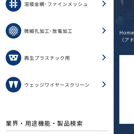
溶接金網･ファインメッシュ
電
E
多
レ
微細孔加工･放電加工
参
ル
Hom
ス)
（ア
再
造
粉
再生プラスチック用
フ
ウェッジワイヤースクリーン
業界・用途機能・製品検索