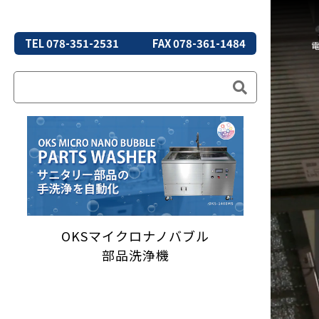
TEL 078-351-2531
FAX 078-361-1484
OKSマイクロナノバブル
部品洗浄機