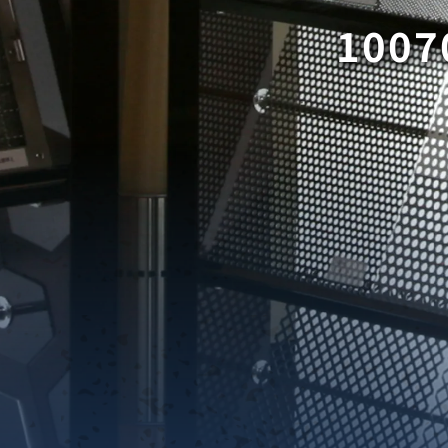
1007
織金網
織金網網目一覧表
織金網
織金網網目一覧表
殊線材メッシュ網目一覧
グネステン
グネステン
畳織金網
畳織金網
リンプ織金網
ッククリンプ織金網
ラットトップ織金網
ンキャップ織金網
イロッド織金網
動篩用金網について
IS試験用ふるい
イヤーネットコンベヤー
形金網
甲金網
飾用織金網
イヤーゲージ（線番）
金網加工品
金網
金網網目一覧表
®
®
滑面式金網)
長目金網)
型パターン
庫リスト
粒機及び粉砕機用
心分離機用
ーパーパンチング™
ーパーパンチング™
ーパーパンチング™
DSサニタリーストレーナー™
相ステンレス鋼パンチング
摩耗鋼板HARDOX®
ンボス・ディンプル加工
脂パンチング™
レクト カラー・サイズ
RTP
開孔率パンチング™
G.P/コンピューター
孔率自動計算(%)
量自動計算(kg)
ンチングメタル加工品
PER PUNCHING™
準金型リスト
庫リスト
タル™
プラスチックパンチング）
脂パンチング™（PVC）
炭素繊維強化熱可塑性樹
-OPEN AREA
ラフィックパンチング
ーダーシート
）
NCHING）
ンチング™
キスパンドメタル
RTP EXメッシュ『CF
レーチング
ON』
イヤーメッシュデミスター
留用填充物
ミスター加工品
接金網
ァインメッシュ
ァインメッシュ加工品