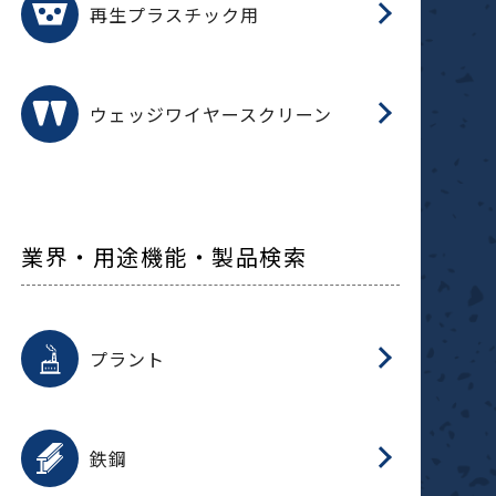
再生プラスチック用
フ
ウェッジワイヤースクリーン
業界・用途機能・製品検索
用途を選択
分
滑
摺
洗
保
生
補
ふ
採
整
磁
放
型
錆
プラント
搬
用途を選択
分
滑
洗
保
生
補
ふ
搬
磁
受
錆
鉄鋼
採