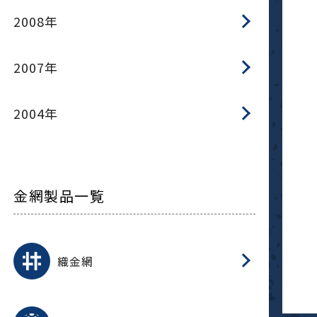
2008年
2007年
2004年
金網製品一覧
平
平
綾
綾
特
マ
マ
平
綾
ク
ロ
フ
ト
タ
振
J
ワ
菱
亀
装
ワ
織
織金網
(
(
金
在
造
遠
ス
ス
ス
O
二
耐
エ
樹
セ
CF
大
C.
開
重
パ