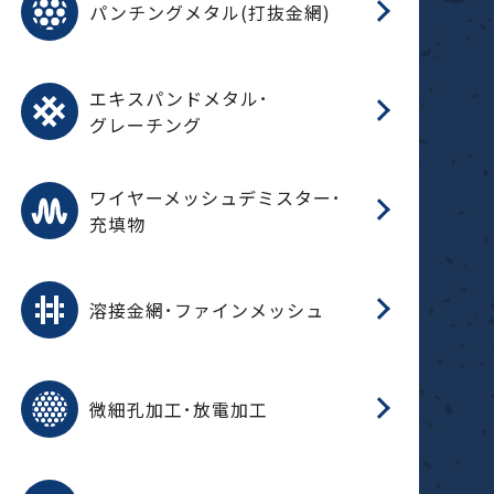
パンチングメタル(打抜金網)
SU
標
在
メ
（
樹
（
（X
グ
オ
脂
PU
パ
エ
CF
グ
エキスパンドメタル･
T
グレーチング
ワ
蒸
デ
ワイヤーメッシュデミスター･
充填物
溶
フ
フ
溶接金網･ファインメッシュ
電
E
多
レ
微細孔加工･放電加工
参
ル
ス)
再
造
粉