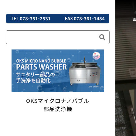
TEL 078-351-2531
FAX 078-361-1484
OKSマイクロナノバブル
部品洗浄機