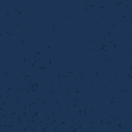
ィルター
離
り止め
動性
浄
護
産の効率化
強
るい分け・選別
光
流・乱流
性
熱・排熱
付け
から守る
送
離
り止め
浄
護
産の効率化
強
るい分け・選別
送
性
ける
から守る
光