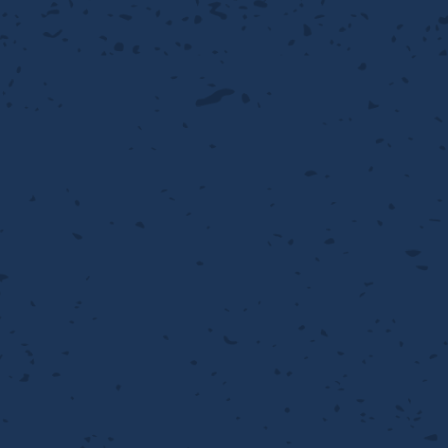
PER PUNCHING™
準金型リスト
庫リスト
タル™
プラスチックパンチング）
脂パンチング™（PVC）
炭素繊維強化熱可塑性樹
-OPEN AREA
ラフィックパンチング
ーダーシート
）
NCHING）
ンチング™
キスパンドメタル
RTP EXメッシュ『CF
レーチング
ON』
イヤーメッシュデミスター
留用填充物
ミスター加工品
接金網
ァインメッシュ
ァインメッシュ加工品
子ビームドリル加工
BD電子ビームドリル加工
軸同時・微細ドリリング・
ーザースクリーン
考データ
ーター・ザグリ加工(金型レ
生プラスチック用レーザー
粒機用消耗部品
砕機用消耗部品