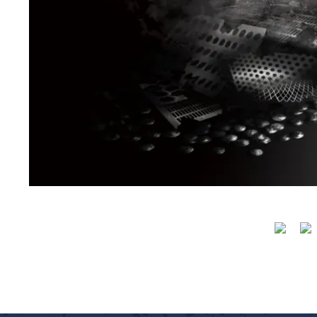
織金網
織金網網目一覧表
織金網
織金網網目一覧表
殊線材メッシュ網目一覧
グネステン
グネステン
畳織金網
畳織金網
リンプ織金網
ッククリンプ織金網
ラットトップ織金網
ンキャップ織金網
イロッド織金網
動篩用金網について
IS試験用ふるい
イヤーネットコンベヤー
形金網
甲金網
飾用織金網
イヤーゲージ（線番）
金網加工品
金網
金網網目一覧表
®
®
滑面式金網)
長目金網)
型パターン
庫リスト
粒機及び粉砕機用
心分離機用
ーパーパンチング™
ーパーパンチング™
ーパーパンチング™
DSサニタリーストレーナー™
相ステンレス鋼パンチング
摩耗鋼板HARDOX®
ンボス・ディンプル加工
脂パンチング™
レクト カラー・サイズ
RTP
開孔率パンチング™
G.P/コンピューター
孔率自動計算(%)
量自動計算(kg)
ンチングメタル加工品