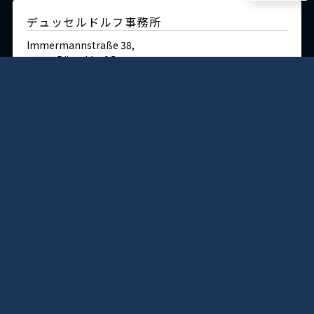
デュッセルドルフ事務所
Immermannstraße 38,
40210 Düsseldorf,Germany
Tel:+49-211-1623-596
Fax:+49-211-1623-597
日本
神戸本社 ショールーム/ミュージアム/ラボ
〒650-0025
兵庫県神戸市
中央区相生町4丁目5-5
TEL:(078)351-2531(代)