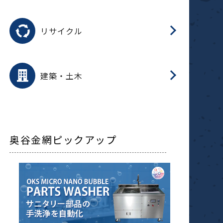
磁
用途を選択
分
滑
摺
洗
保
生
ふ
搬
磁
受
押
錆
リサイクル
整
用途を選択
分
滑
摺
保
装
生
補
ふ
採
放
受
錆
減
建築・土木
搬
奥谷金網ピックアップ