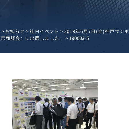
子ビームドリル加工
BD電子ビームドリル加工
軸同時・微細ドリリング・
ーザースクリーン
考データ
ーター・ザグリ加工(金型レ
e
>
お知らせ
>
社内イベント
>
2019年6月7日(金)神戸
展示商談会』に出展しました。
>
190603-5
生プラスチック用レーザー
粒機用消耗部品
砕機用消耗部品
ィルター