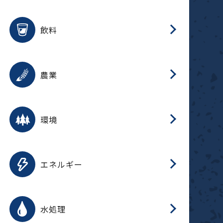
整
用途を選択
分
滑
摺
洗
保
生
ふ
搬
磁
放
受
錆
飲料
整
用途を選択
分
摺
洗
保
生
ふ
搬
採
錆
農業
受
用途を選択
分
滑
摺
洗
保
生
ふ
搬
受
錆
環境
磁
用途を選択
分
摺
洗
保
生
補
ふ
搬
放
錆
エネルギー
整
用途を選択
分
滑
摺
洗
保
生
ふ
整
受
錆
水処理