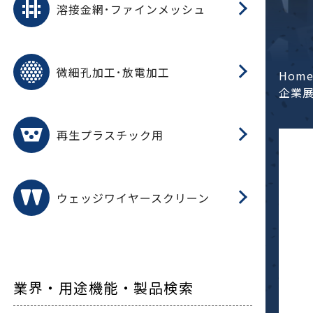
溶接金網･ファインメッシュ
電
E
多
レ
微細孔加工･放電加工
参
ル
Hom
ス)
企業
再
造
粉
再生プラスチック用
フ
ウェッジワイヤースクリーン
業界・用途機能・製品検索