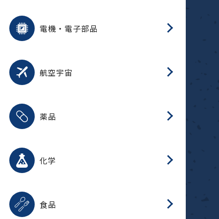
用途を選択
分
摺
洗
保
装
生
ふ
搬
型
錆
電機・電子部品
放
用途を選択
分
洗
保
生
補
整
放
錆
航空宇宙
用途を選択
分
摺
洗
保
生
ふ
搬
整
放
受
押
錆
薬品
磁
用途を選択
分
摺
洗
保
生
ふ
搬
整
放
受
押
錆
化学
磁
用途を選択
分
滑
摺
洗
保
生
ふ
搬
磁
放
型
調
受
押
錆
食品