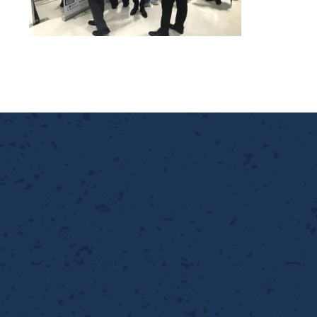
離
り止め
動性
浄
護
産の効率化
強
るい分け・選別
光
流・乱流
性
熱・排熱
付け
から守る
送
離
り止め
浄
護
産の効率化
強
るい分け・選別
送
性
ける
から守る
光
離
り止め
動性
浄
護
産の効率化
強
るい分け・選別
性
ける
から守る
送
離
り止め
動性
浄
護
産の効率化
るい分け・選別
送
性
熱・排熱
付け
理（揚げ・蒸し）
ける
出し成型
から守る
流・乱流
少させる（音・光等）
離
浄
護
飾
産の効率化
送
流・乱流
熱・排熱
から守る