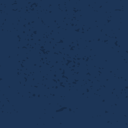
性
離
り止め
動性
浄
護
産の効率化
るい分け・選別
送
性
ける
出し成型
から守る
流・乱流
離
り止め
動性
護
飾
産の効率化
強
るい分け・選別
光
熱・排熱
ける
から守る
少させる（音・光等）
送