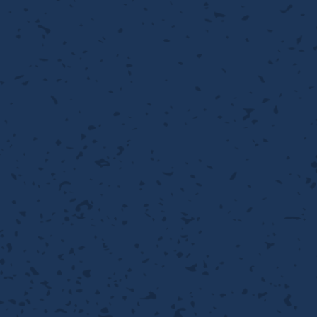
離
り止め
動性
浄
護
産の効率化
強
るい分け・選別
光
流・乱流
性
熱・排熱
付け
から守る
送
離
り止め
浄
護
産の効率化
強
るい分け・選別
送
性
ける
から守る
光
離
り止め
動性
浄
護
産の効率化
強
るい分け・選別
性
ける
から守る