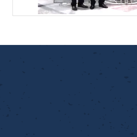
ンチング™
キスパンドメタル
RTP EXメッシュ『CF
レーチング
ON』
イヤーメッシュデミスター
留用填充物
ミスター加工品
接金網
ァインメッシュ
ァインメッシュ加工品
子ビームドリル加工
BD電子ビームドリル加工
軸同時・微細ドリリング・
ーザースクリーン
考データ
ーター・ザグリ加工(金型レ
生プラスチック用レーザー
粒機用消耗部品
砕機用消耗部品
ィルター