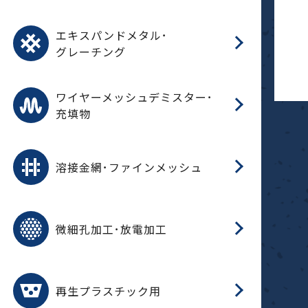
パ
エ
CF
グ
エキスパンドメタル･
T
グレーチング
ワ
蒸
デ
ワイヤーメッシュデミスター･
充填物
溶
フ
フ
溶接金網･ファインメッシュ
電
E
多
レ
微細孔加工･放電加工
参
ル
ス)
再
造
粉
再生プラスチック用
フ