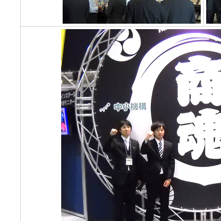
織金網
織金網網目一覧表
織金網
織金網網目一覧表
殊線材メッシュ網目一覧
グネステン
グネステン
畳織金網
畳織金網
リンプ織金網
ッククリンプ織金網
ラットトップ織金網
ンキャップ織金網
イロッド織金網
動篩用金網について
IS試験用ふるい
イヤーネットコンベヤー
形金網
甲金網
飾用織金網
イヤーゲージ（線番）
金網加工品
金網
金網網目一覧表
®
®
滑面式金網)
長目金網)
型パターン
庫リスト
粒機及び粉砕機用
心分離機用
ーパーパンチング™
ーパーパンチング™
ーパーパンチング™
DSサニタリーストレーナー™
相ステンレス鋼パンチング
摩耗鋼板HARDOX®
ンボス・ディンプル加工
脂パンチング™
レクト カラー・サイズ
RTP
開孔率パンチング™
G.P/コンピューター
孔率自動計算(%)
量自動計算(kg)
ンチングメタル加工品
PER PUNCHING™
準金型リスト
庫リスト
タル™
プラスチックパンチング）
脂パンチング™（PVC）
炭素繊維強化熱可塑性樹
-OPEN AREA
ラフィックパンチング
ーダーシート
）
NCHING）