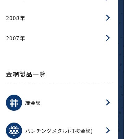
2008年
2007年
金網製品一覧
平
平
綾
綾
特
マ
マ
平
綾
ク
ロ
フ
ト
タ
振
J
ワ
菱
亀
装
ワ
織
織金網
(
(
金
在
造
遠
ス
ス
ス
O
二
耐
エ
樹
セ
CF
大
C.
開
重
パ
パンチングメタル(打抜金網)
SU
標
在
メ
（
樹
（
（X
グ
オ
脂
PU