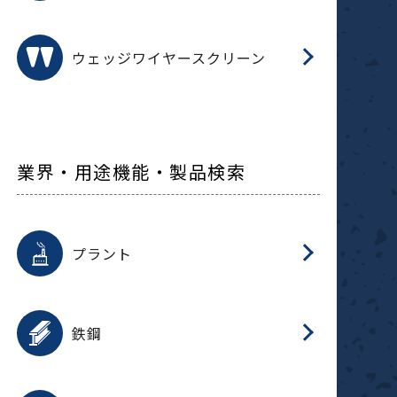
ウェッジワイヤースクリーン
業界・用途機能・製品検索
用途を選択
分
滑
摺
洗
保
生
補
ふ
採
整
磁
放
型
錆
プラント
搬
用途を選択
分
滑
洗
保
生
補
ふ
搬
磁
受
錆
鉄鋼
採
用途を選択
分
滑
摺
洗
保
生
補
ふ
磁
受
錆