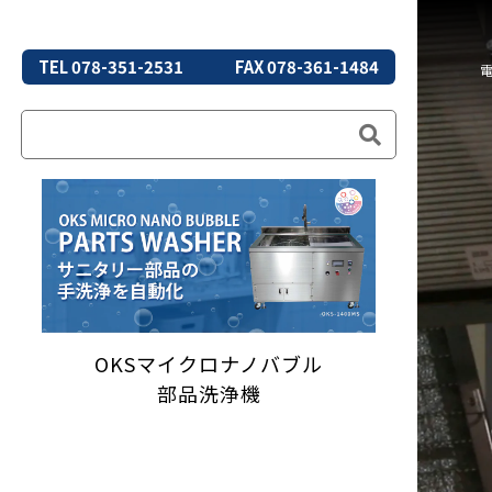
TEL 078-351-2531
FAX 078-361-1484
OKSマイクロナノバブル
部品洗浄機