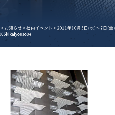
子ビームドリル加工
BD電子ビームドリル加工
軸同時・微細ドリリング・
ーザースクリーン
考データ
ーター・ザグリ加工(金型レ
e
>
お知らせ
>
社内イベント
>
2011年10月5日(水)～7
005kikaiyouso04
生プラスチック用レーザー
粒機用消耗部品
砕機用消耗部品
ィルター