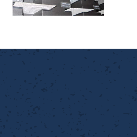
離
り止め
動性
浄
護
産の効率化
強
るい分け・選別
光
流・乱流
性
熱・排熱
付け
から守る
送
離
り止め
浄
護
産の効率化
強
るい分け・選別
送
性
ける
から守る
光
離
り止め
動性
浄
護
産の効率化
強
るい分け・選別
性
ける
から守る
送
離
り止め
動性
浄
護
産の効率化
るい分け・選別
送
性
熱・排熱
付け
理（揚げ・蒸し）
ける
出し成型
から守る
流・乱流
少させる（音・光等）
離
浄
護
飾
産の効率化
送
流・乱流
熱・排熱
から守る