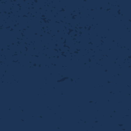
離
動性
浄
護
飾
産の効率化
るい分け・選別
送
付け
から守る
熱・排熱
離
浄
護
産の効率化
強
流・乱流
熱・排熱
から守る
離
動性
浄
護
産の効率化
るい分け・選別
送
流・乱流
熱・排熱
ける
出し成型
から守る
性
離
動性
浄
護
産の効率化
るい分け・選別
送
流・乱流
熱・排熱
ける
出し成型
から守る
性
離
り止め
動性
浄
護
産の効率化
るい分け・選別
送
性
熱・排熱
付け
理（揚げ・蒸し）
ける
出し成型
から守る