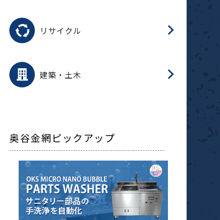
磁
用途を選択
分
滑
摺
洗
保
生
ふ
搬
磁
受
押
錆
リサイクル
整
用途を選択
分
滑
摺
保
装
生
補
ふ
採
放
受
錆
減
建築・土木
搬
奥谷金網ピックアップ