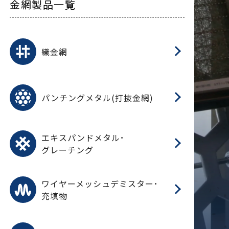
金網製品一覧
平
平
綾
綾
特
マ
マ
平
綾
ク
ロ
フ
ト
タ
振
J
ワ
菱
亀
装
ワ
織
織金網
(
(
金
在
造
遠
ス
ス
ス
O
二
耐
エ
樹
セ
CF
大
C.
開
重
パ
パンチングメタル(打抜金網)
SU
標
在
メ
（
樹
（
（X
グ
オ
脂
PU
パ
エ
CF
グ
エキスパンドメタル･
T
グレーチング
ワ
蒸
デ
ワイヤーメッシュデミスター･
充填物
溶
フ
フ