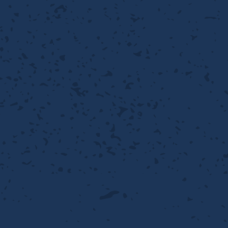
性
離
り止め
動性
浄
護
産の効率化
るい分け・選別
送
性
ける
出し成型
から守る
流・乱流
離
り止め
動性
護
飾
産の効率化
強
るい分け・選別
光
熱・排熱
ける
から守る
少させる（音・光等）
送