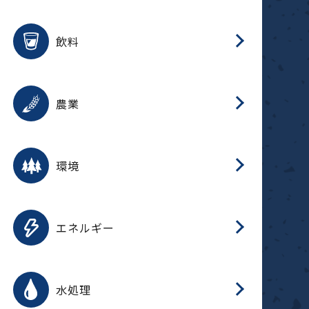
整
用途を選択
分
滑
摺
洗
保
生
ふ
搬
磁
放
受
錆
飲料
整
用途を選択
分
摺
洗
保
生
ふ
搬
採
錆
農業
受
用途を選択
分
滑
摺
洗
保
生
ふ
搬
受
錆
環境
磁
用途を選択
分
摺
洗
保
生
補
ふ
搬
放
錆
エネルギー
整
用途を選択
分
滑
摺
洗
保
生
ふ
整
受
錆
水処理