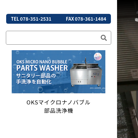
TEL 078-351-2531
FAX 078-361-1484
OKSマイクロナノバブル
部品洗浄機