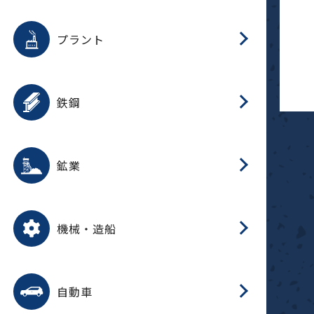
用途を選択
分
滑
摺
洗
保
生
補
ふ
採
整
磁
放
型
錆
プラント
搬
用途を選択
分
滑
洗
保
生
補
ふ
搬
磁
受
錆
鉄鋼
採
用途を選択
分
滑
摺
洗
保
生
補
ふ
磁
受
錆
鉱業
搬
用途を選択
分
滑
摺
洗
保
生
ふ
搬
磁
放
型
調
受
押
錆
機械・造船
整
減
用途を選択
分
洗
保
装
生
搬
整
放
自動車
錆