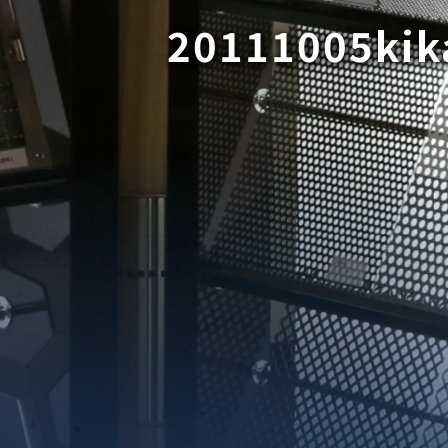
20111005kik
織金網
織金網網目一覧表
織金網
織金網網目一覧表
殊線材メッシュ網目一覧
グネステン
グネステン
畳織金網
畳織金網
リンプ織金網
ッククリンプ織金網
ラットトップ織金網
ンキャップ織金網
イロッド織金網
動篩用金網について
IS試験用ふるい
イヤーネットコンベヤー
形金網
甲金網
飾用織金網
イヤーゲージ（線番）
金網加工品
金網
金網網目一覧表
®
®
滑面式金網)
長目金網)
型パターン
庫リスト
粒機及び粉砕機用
心分離機用
ーパーパンチング™
ーパーパンチング™
ーパーパンチング™
DSサニタリーストレーナー™
相ステンレス鋼パンチング
摩耗鋼板HARDOX®
ンボス・ディンプル加工
脂パンチング™
レクト カラー・サイズ
RTP
開孔率パンチング™
G.P/コンピューター
孔率自動計算(%)
量自動計算(kg)
ンチングメタル加工品
PER PUNCHING™
準金型リスト
庫リスト
タル™
プラスチックパンチング）
脂パンチング™（PVC）
炭素繊維強化熱可塑性樹
-OPEN AREA
ラフィックパンチング
ーダーシート
）
NCHING）
ンチング™
キスパンドメタル
RTP EXメッシュ『CF
レーチング
ON』
イヤーメッシュデミスター
留用填充物
ミスター加工品
接金網
ァインメッシュ
ァインメッシュ加工品