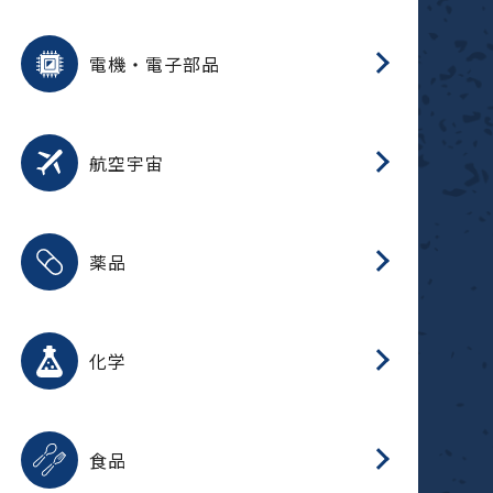
用途を選択
分
摺
洗
保
装
生
ふ
搬
型
錆
電機・電子部品
放
用途を選択
分
洗
保
生
補
整
放
錆
航空宇宙
用途を選択
分
摺
洗
保
生
ふ
搬
整
放
受
押
錆
薬品
磁
用途を選択
分
摺
洗
保
生
ふ
搬
整
放
受
押
錆
化学
磁
用途を選択
分
滑
摺
洗
保
生
ふ
搬
磁
放
型
調
受
押
錆
食品