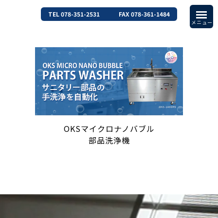
TEL 078-351-2531
FAX 078-361-1484
OKSマイクロナノバブル
部品洗浄機