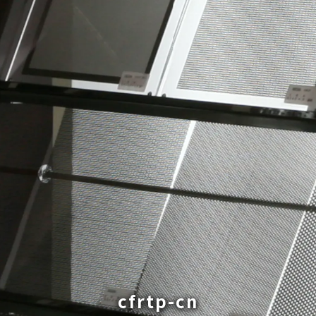
cfrtp-cn