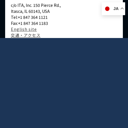
c/o ITA, Inc. 150 Pierce Rd.,
JA
Itasca, IL 60143, USA
Tel:+1 847 364 1121
Fax:+1 847 364 1183
English site
交通・アクセス
ドイツ
デュッセルドルフ事務所
Immermannstraße 38,
40210 Düsseldorf,Germany
Tel:+49-211-1623-596
Fax:+49-211-1623-597