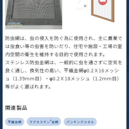
防虫網は、虫の侵入を防ぐ為に使用され、主に農業で
は虫食い等の虫害を防いだり、住宅や施設・工場の室
内空間の衛生を維持する目的で使用されます。
ステンレス防虫金網は、一般的に虫を通さずに空気を
良く通し、換気性の高い、平織金網φ0.2Ｘ16メッシ
ュ（1.39ｍｍ目）・φ0.2Ｘ18メッシュ（1.2ｍｍ目）
等がよく選ばれます。
関連製品
®
平織金網
マグネステン
金網
パンチングメタル