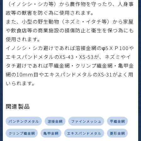
（イノシシ・シカ等）から農作物を守ったり、人身事
故等の獣害を防ぐ為に使用されます。
また、小型の野生動物（ネズミ・イタチ等）から家屋
や飲食店等の商業施設の損傷防止と衛生を保つ為にも
使用されます。
イノシシ・シカ避けであれば溶接金網のφ5ＸＰ100や
エキスパンドメタルのXS-43・XS-53が、ネズミやイ
タチ避けであれば平織金網・クリンプ織金網・亀甲金
網の10ｍｍ目やエキスパンドメタルのXS-31がよく用
いられます。
関連製品
パンチングメタル
溶接金網
ファインメッシュ
平織金網
クリンプ織金網
亀甲金網
エキスパンドメタル
菱形金網