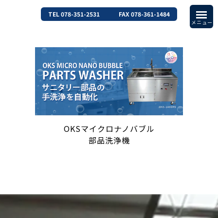
TEL 078-351-2531
FAX 078-361-1484
OKSマイクロナノバブル
部品洗浄機