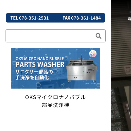
TEL 078-351-2531
FAX 078-361-1484
OKSマイクロナノバブル
部品洗浄機