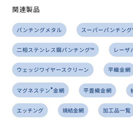
性
関連製品
離
り止め
動性
浄
護
産の効率化
るい分け・選別
送
性
ける
出し成型
から守る
流・乱流
パンチングメタル
スーパーパンチング
離
り止め
動性
護
飾
産の効率化
強
るい分け・選別
光
熱・排熱
ける
から守る
少させる（音・光等）
二相ステンレス鋼パンチング™
レーザ
送
ウェッジワイヤースクリーン
平織金網
®
マグネステン
金網
平畳織金網
エッチング
焼結金網
加工品一覧