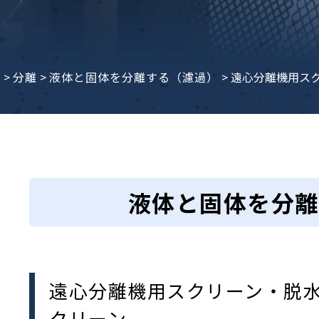
子ビームドリル加工
BD電子ビームドリル加工
軸同時・微細ドリリング・
ーザースクリーン
考データ
ーター・ザグリ加工(金型レ
e
>
分離
>
液体と固体を分離する（濾過）
>
遠心分離機用ス
生プラスチック用レーザー
粒機用消耗部品
砕機用消耗部品
ィルター
液体と固体を分離
遠心分離機用スクリーン・脱
クリーン