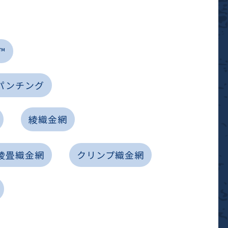
™
パンチング
綾織金網
綾畳織金網
クリンプ織金網