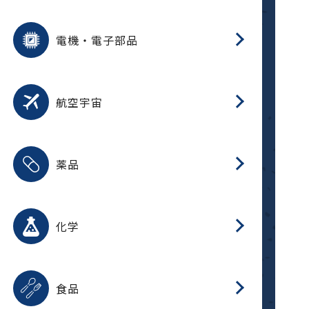
用途を選択
分
摺
洗
保
装
生
ふ
搬
型
錆
電機・電子部品
放
用途を選択
分
洗
保
生
補
整
放
錆
航空宇宙
用途を選択
分
摺
洗
保
生
ふ
搬
整
放
受
押
錆
薬品
磁
用途を選択
分
摺
洗
保
生
ふ
搬
整
放
受
押
錆
化学
磁
用途を選択
分
滑
摺
洗
保
生
ふ
搬
磁
放
型
調
受
押
錆
食品