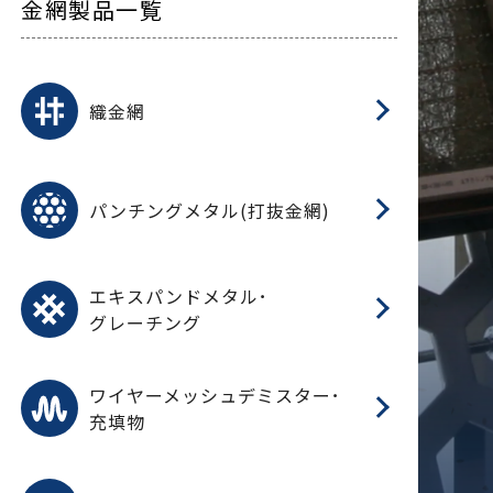
金網製品一覧
平
平
綾
綾
特
マ
マ
平
綾
ク
ロ
フ
ト
タ
振
J
ワ
菱
亀
装
ワ
織
織金網
(
(
金
在
造
遠
ス
ス
ス
O
二
耐
エ
樹
セ
CF
大
C.
開
重
パ
パンチングメタル(打抜金網)
SU
標
在
メ
（
樹
（
（X
グ
オ
脂
PU
パ
エ
CF
グ
エキスパンドメタル･
T
グレーチング
ワ
蒸
デ
ワイヤーメッシュデミスター･
充填物
溶
フ
フ