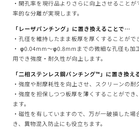
流・乱流
・開孔率を現行品よりさらに向上させることが
離
り止め
動性
浄
護
産の効率化
るい分け・選別
送
性
熱・排熱
ける
から守る
率的な分離が実現します。
「レーザパンチング」に置き換えることで…
流・乱流
・孔径を維持したまま板厚を厚くすることがで
離
動性
浄
護
産の効率化
るい分け・選別
送
光
から守る
・ φ0.04mm～φ0.8mmまでの微細な孔径
ける
用でき強度・耐久性が向上します。
離
り止め
動性
浄
護
産の効率化
るい分け・選別
送
ける
から守る
「二相ステンレス鋼パンチング™」に置き換え
・強度や耐摩耗性を向上させ、スクリーンの耐
性
・強度を担保しつつ板厚を薄くすることができ
離
動性
浄
護
産の効率化
強
るい分け・選別
送
熱・排熱
から守る
ます。
流・乱流
・磁性を有していますので、万が一破損した場
離
り止め
動性
浄
護
産の効率化
るい分け・選別
流・乱流
ける
から守る
き、異物混入防止にも役立ちます。