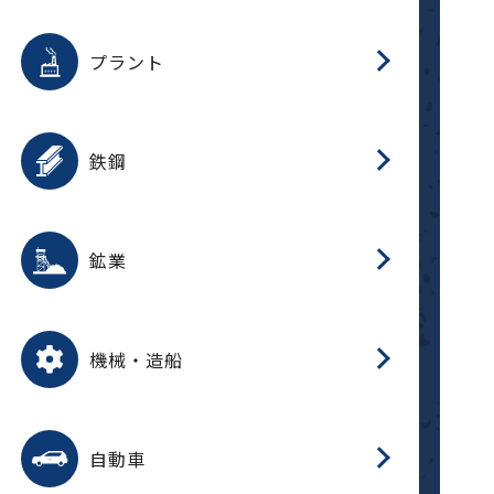
用途を選択
分
滑
摺
洗
保
生
補
ふ
採
整
磁
放
型
錆
プラント
搬
用途を選択
分
滑
洗
保
生
補
ふ
搬
磁
受
錆
鉄鋼
採
用途を選択
分
滑
摺
洗
保
生
補
ふ
磁
受
錆
鉱業
搬
用途を選択
分
滑
摺
洗
保
生
ふ
搬
磁
放
型
調
受
押
錆
機械・造船
整
減
用途を選択
分
洗
保
装
生
搬
整
放
自動車
錆