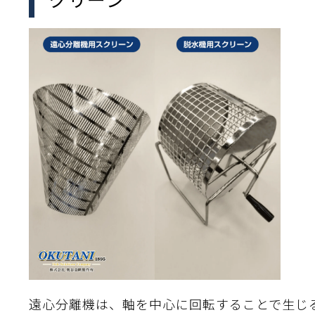
離
り止め
動性
浄
護
産の効率化
強
るい分け・選別
光
流・乱流
性
熱・排熱
付け
から守る
送
離
り止め
浄
護
産の効率化
強
るい分け・選別
送
性
ける
から守る
光
離
り止め
動性
浄
護
産の効率化
強
るい分け・選別
性
ける
から守る
送
離
り止め
動性
浄
護
産の効率化
るい分け・選別
送
性
熱・排熱
付け
理（揚げ・蒸し）
ける
出し成型
から守る
流・乱流
少させる（音・光等）
離
浄
護
飾
産の効率化
送
流・乱流
熱・排熱
遠心分離機は、軸を中心に回転することで生じ
から守る