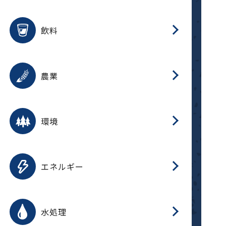
整
用途を選択
分
滑
摺
洗
保
生
ふ
搬
磁
放
受
錆
飲料
整
用途を選択
分
摺
洗
保
生
ふ
搬
採
錆
農業
受
用途を選択
分
滑
摺
洗
保
生
ふ
搬
受
錆
環境
磁
用途を選択
分
摺
洗
保
生
補
ふ
搬
放
錆
エネルギー
整
用途を選択
分
滑
摺
洗
保
生
ふ
整
受
錆
水処理