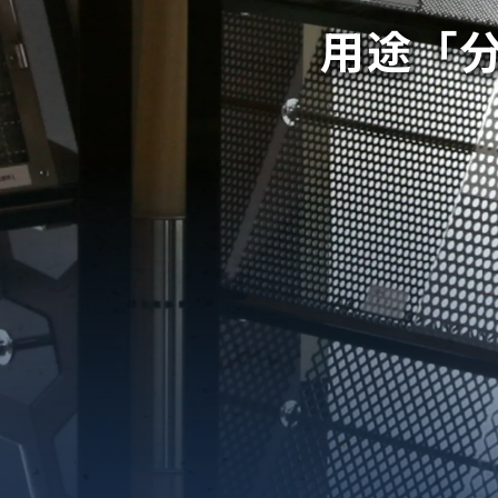
用途「
織金網
織金網網目一覧表
織金網
織金網網目一覧表
殊線材メッシュ網目一覧
グネステン
グネステン
畳織金網
畳織金網
リンプ織金網
ッククリンプ織金網
ラットトップ織金網
ンキャップ織金網
イロッド織金網
動篩用金網について
IS試験用ふるい
イヤーネットコンベヤー
形金網
甲金網
飾用織金網
イヤーゲージ（線番）
金網加工品
金網
金網網目一覧表
®
®
滑面式金網)
長目金網)
型パターン
庫リスト
粒機及び粉砕機用
心分離機用
ーパーパンチング™
ーパーパンチング™
ーパーパンチング™
DSサニタリーストレーナー™
相ステンレス鋼パンチング
摩耗鋼板HARDOX®
ンボス・ディンプル加工
脂パンチング™
レクト カラー・サイズ
RTP
開孔率パンチング™
G.P/コンピューター
孔率自動計算(%)
量自動計算(kg)
ンチングメタル加工品
PER PUNCHING™
準金型リスト
庫リスト
タル™
プラスチックパンチング）
脂パンチング™（PVC）
炭素繊維強化熱可塑性樹
-OPEN AREA
ラフィックパンチング
ーダーシート
）
NCHING）
ンチング™
キスパンドメタル
RTP EXメッシュ『CF
レーチング
ON』
イヤーメッシュデミスター
留用填充物
ミスター加工品
接金網
ァインメッシュ
ァインメッシュ加工品