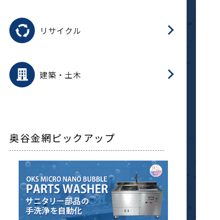
磁
用途を選択
分
滑
摺
洗
保
生
ふ
搬
磁
受
押
錆
リサイクル
整
用途を選択
分
滑
摺
保
装
生
補
ふ
採
放
受
錆
減
建築・土木
搬
奥谷金網ピックアップ