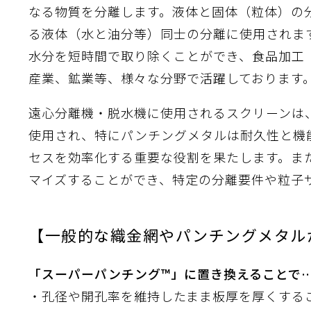
なる物質を分離します。液体と固体（粒体）の
離
動性
浄
護
飾
産の効率化
るい分け・選別
送
付け
から守る
る液体（水と油分等）同士の分離に使用されま
水分を短時間で取り除くことができ、食品加工
熱・排熱
産業、鉱業等、様々な分野で活躍しております
離
浄
護
産の効率化
強
流・乱流
熱・排熱
から守る
遠心分離機・脱水機に使用されるスクリーンは
使用され、特にパンチングメタルは耐久性と機
離
動性
浄
護
産の効率化
るい分け・選別
送
流・乱流
熱・排熱
ける
出し成型
から守る
セスを効率化する重要な役割を果たします。ま
マイズすることができ、特定の分離要件や粒子
性
離
動性
浄
護
産の効率化
るい分け・選別
送
流・乱流
熱・排熱
ける
出し成型
から守る
【一般的な織金網やパンチングメタル
性
「スーパーパンチング™」に置き換えることで
離
り止め
動性
浄
護
産の効率化
るい分け・選別
送
性
熱・排熱
付け
理（揚げ・蒸し）
ける
出し成型
から守る
・孔径や開孔率を維持したまま板厚を厚くする