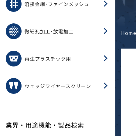
溶接金網･ファインメッシュ
電
E
多
レ
微細孔加工･放電加工
参
ル
Hom
ス)
再
造
粉
再生プラスチック用
フ
ウェッジワイヤースクリーン
業界・用途機能・製品検索