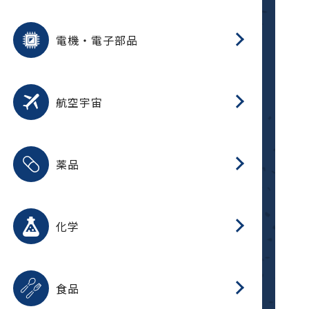
用途を選択
分
摺
洗
保
装
生
ふ
搬
型
錆
電機・電子部品
放
用途を選択
分
洗
保
生
補
整
放
錆
航空宇宙
用途を選択
分
摺
洗
保
生
ふ
搬
整
放
受
押
錆
薬品
磁
用途を選択
分
摺
洗
保
生
ふ
搬
整
放
受
押
錆
化学
磁
用途を選択
分
滑
摺
洗
保
生
ふ
搬
磁
放
型
調
受
押
錆
食品