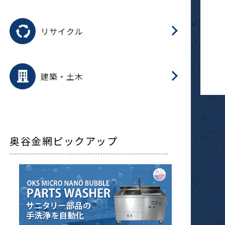
磁
用途を選択
分
滑
摺
洗
保
生
ふ
搬
磁
受
押
錆
リサイクル
整
用途を選択
分
滑
摺
保
装
生
補
ふ
採
放
受
錆
減
建築・土木
搬
奥谷金網ピックアップ