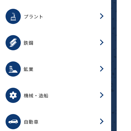
用途を選択
分
滑
摺
洗
保
生
補
ふ
採
整
磁
放
型
錆
プラント
搬
用途を選択
分
滑
洗
保
生
補
ふ
搬
磁
受
錆
鉄鋼
採
用途を選択
分
滑
摺
洗
保
生
補
ふ
磁
受
錆
鉱業
搬
用途を選択
分
滑
摺
洗
保
生
ふ
搬
磁
放
型
調
受
押
錆
機械・造船
整
減
用途を選択
分
洗
保
装
生
搬
整
放
自動車
錆