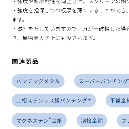
流・乱流
・強度や耐摩耗性を向上させ、スクリーンの耐
・強度を担保しつつ板厚を薄くすることができ
離
り止め
動性
浄
護
産の効率化
るい分け・選別
送
性
熱・排熱
ける
から守る
ます。
流・乱流
・磁性を有していますので、万が一破損した場
離
動性
浄
護
産の効率化
るい分け・選別
送
光
から守る
き、異物混入防止にも役立ちます。
ける
関連製品
離
り止め
動性
浄
護
産の効率化
るい分け・選別
送
ける
から守る
性
パンチングメタル
スーパーパンチング
離
動性
浄
護
産の効率化
強
るい分け・選別
送
熱・排熱
から守る
二相ステンレス鋼パンチング™
平織金
流・乱流
離
り止め
動性
浄
護
産の効率化
るい分け・選別
流・乱流
ける
から守る
®
マグネステン
金網
溶接金網
フ