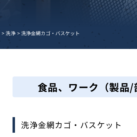
子ビームドリル加工
BD電子ビームドリル加工
軸同時・微細ドリリング・
ーザースクリーン
考データ
ーター・ザグリ加工(金型レ
e
>
洗浄
>
洗浄金網カゴ・バスケット
生プラスチック用レーザー
粒機用消耗部品
砕機用消耗部品
ィルター
食品、ワーク（製品/
洗浄金網カゴ・バスケット