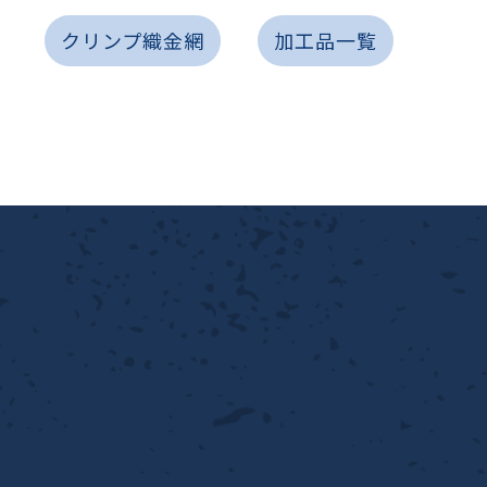
性
クリンプ織金網
加工品一覧
離
り止め
動性
浄
護
産の効率化
るい分け・選別
送
性
ける
出し成型
から守る
流・乱流
離
り止め
動性
護
飾
産の効率化
強
るい分け・選別
光
熱・排熱
ける
から守る
少させる（音・光等）
送