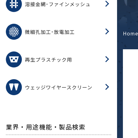
溶接金網･ファインメッシュ
電
E
多
レ
微細孔加工･放電加工
参
ル
Hom
ス)
再
造
粉
再生プラスチック用
フ
ウェッジワイヤースクリーン
業界・用途機能・製品検索