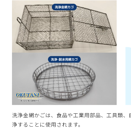
離
り止め
動性
浄
護
産の効率化
強
るい分け・選別
光
流・乱流
性
熱・排熱
付け
から守る
送
離
り止め
浄
護
産の効率化
強
るい分け・選別
送
性
ける
から守る
光
離
り止め
動性
浄
護
産の効率化
強
るい分け・選別
性
ける
から守る
送
離
り止め
動性
浄
護
産の効率化
るい分け・選別
送
性
熱・排熱
付け
理（揚げ・蒸し）
ける
出し成型
から守る
流・乱流
少させる（音・光等）
洗浄金網かごは、食品や工業用部品、工具類、
離
浄
護
飾
産の効率化
送
流・乱流
熱・排熱
浄することに使用されます。
から守る