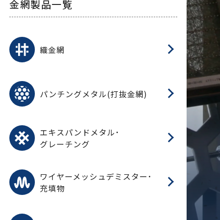
金網製品一覧
平
平
綾
綾
特
マ
マ
平
綾
ク
ロ
フ
ト
タ
振
J
ワ
菱
亀
装
ワ
織
織金網
(
(
金
在
造
遠
ス
ス
ス
O
二
耐
エ
樹
セ
CF
大
C.
開
重
パ
パンチングメタル(打抜金網)
SU
標
在
メ
（
樹
（
（X
グ
オ
脂
PU
パ
エ
CF
グ
エキスパンドメタル･
T
グレーチング
ワ
蒸
デ
ワイヤーメッシュデミスター･
充填物
溶
フ
フ