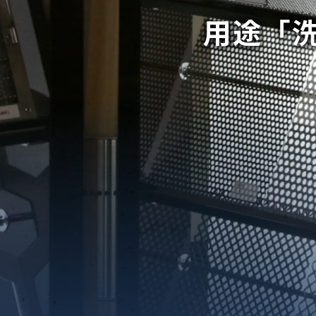
用途「
織金網
織金網網目一覧表
織金網
織金網網目一覧表
殊線材メッシュ網目一覧
グネステン
グネステン
畳織金網
畳織金網
リンプ織金網
ッククリンプ織金網
ラットトップ織金網
ンキャップ織金網
イロッド織金網
動篩用金網について
IS試験用ふるい
イヤーネットコンベヤー
形金網
甲金網
飾用織金網
イヤーゲージ（線番）
金網加工品
金網
金網網目一覧表
®
®
滑面式金網)
長目金網)
型パターン
庫リスト
粒機及び粉砕機用
心分離機用
ーパーパンチング™
ーパーパンチング™
ーパーパンチング™
DSサニタリーストレーナー™
相ステンレス鋼パンチング
摩耗鋼板HARDOX®
ンボス・ディンプル加工
脂パンチング™
レクト カラー・サイズ
RTP
開孔率パンチング™
G.P/コンピューター
孔率自動計算(%)
量自動計算(kg)
ンチングメタル加工品
PER PUNCHING™
準金型リスト
庫リスト
タル™
プラスチックパンチング）
脂パンチング™（PVC）
炭素繊維強化熱可塑性樹
-OPEN AREA
ラフィックパンチング
ーダーシート
）
NCHING）
ンチング™
キスパンドメタル
RTP EXメッシュ『CF
レーチング
ON』
イヤーメッシュデミスター
留用填充物
ミスター加工品
接金網
ァインメッシュ
ァインメッシュ加工品