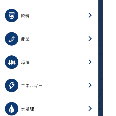
整
用途を選択
分
滑
摺
洗
保
生
ふ
搬
磁
放
受
錆
飲料
整
用途を選択
分
摺
洗
保
生
ふ
搬
採
錆
農業
受
用途を選択
分
滑
摺
洗
保
生
ふ
搬
受
錆
環境
磁
用途を選択
分
摺
洗
保
生
補
ふ
搬
放
錆
エネルギー
整
用途を選択
分
滑
摺
洗
保
生
ふ
整
受
錆
水処理