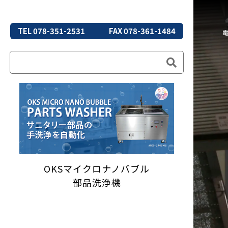
TEL 078-351-2531
FAX 078-361-1484
OKSマイクロナノバブル
部品洗浄機