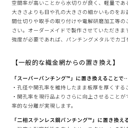
空間率が高いことから水切りが良く、軽量であ
離
動性
浄
護
飾
産の効率化
るい分け・選別
送
付け
から守る
大きさよりも目や孔の大きさの細かいものをお
間仕切りや取手の取り付けや電解研磨加工等の
熱・排熱
さい。オーダーメイドで製作させていただきま
離
浄
護
産の効率化
強
流・乱流
熱・排熱
から守る
強度が必要であれば、パンチングメタルでカゴ
【一般的な織金網からの置き換え】
離
動性
浄
護
産の効率化
るい分け・選別
送
流・乱流
熱・排熱
ける
出し成型
から守る
性
「スーパーパンチング™」に置き換えることで
・孔径や開孔率を維持したまま板厚を厚くする
離
動性
浄
護
産の効率化
るい分け・選別
送
流・乱流
熱・排熱
ける
出し成型
から守る
・開孔率を現行品よりさらに向上させることが
性
率的な分離が実現します。
離
り止め
動性
浄
護
産の効率化
るい分け・選別
送
性
熱・排熱
付け
理（揚げ・蒸し）
ける
出し成型
から守る
「二相ステンレス鋼パンチング™」に置き換え