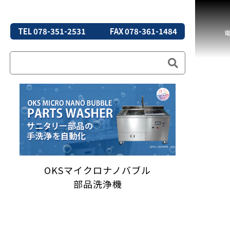
TEL 078-351-2531
FAX 078-361-1484
OKSマイクロナノバブル
部品洗浄機