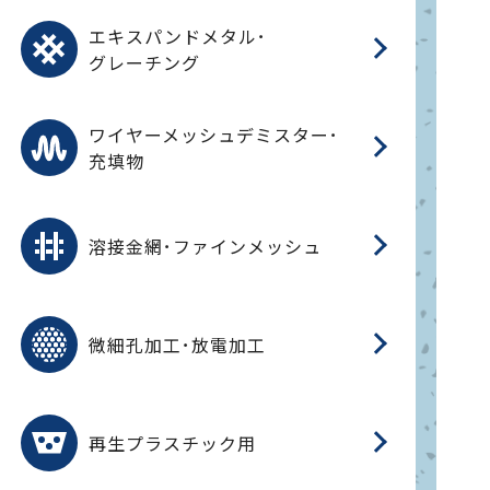
パ
エ
CF
グ
エキスパンドメタル･
T
グレーチング
ワ
蒸
デ
ワイヤーメッシュデミスター･
充填物
溶
フ
フ
溶接金網･ファインメッシュ
電
E
多
レ
微細孔加工･放電加工
参
ル
ス)
再
造
粉
再生プラスチック用
フ