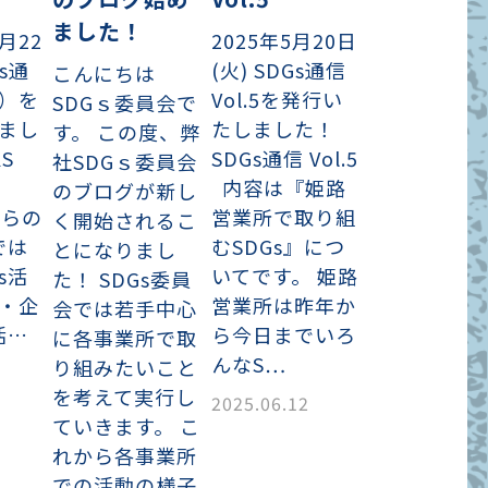
ました！
月22
2025年5月20日
Gs通
(火) SDGs通信
こんにちは
）を
Vol.5を発行い
SDGｓ委員会で
まし
たしました！
す。 この度、弊
S
SDGs通信 Vol.5
社SDGｓ委員会
信
内容は『姫路
のブログが新し
ちらの
営業所で取り組
く開始されるこ
では
むSDGs』につ
とになりまし
s活
いてです。 姫路
た！ SDGs委員
・企
営業所は昨年か
会では若手中心
活…
ら今日までいろ
に各事業所で取
んなS…
り組みたいこと
を考えて実行し
2025.06.12
ていきます。 こ
れから各事業所
での活動の様子