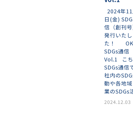
ンチング™
キスパンドメタル
RTP EXメッシュ『CF
レーチング
2024年11
ON』
日(金) SD
信（創刊号
イヤーメッシュデミスター
留用填充物
ミスター加工品
発行いたし
た！ OK
SDGs通
Vol.1 こ
接金網
ァインメッシュ
ァインメッシュ加工品
SDGs通信
社内のSDG
動や各地域
子ビームドリル加工
BD電子ビームドリル加工
軸同時・微細ドリリング・
ーザースクリーン
業のSDGs
考データ
ーター・ザグリ加工(金型レ
2024.12.03
生プラスチック用レーザー
粒機用消耗部品
砕機用消耗部品
ィルター