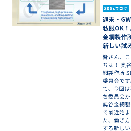
SDGsブログ
週末・G
私服OK
金網製作
新しい試
皆さん、こ
ちは！ 奥
網製作所 S
委員会です
て、今回は
ち委員会か
奥谷金網製
で最近始ま
た、働き方
する新しい