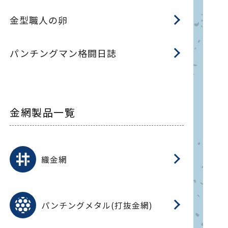
金型職人の卵
パンチングマン格闘日誌
金網製品一覧
平
平
綾
綾
特
マ
マ
平
綾
ク
ロ
フ
ト
タ
振
J
ワ
菱
亀
装
ワ
織
織金網
(
(
金
在
造
遠
ス
ス
ス
O
二
耐
エ
樹
セ
CF
大
C.
開
重
パ
パンチングメタル(打抜金網)
SU
標
在
メ
（
樹
（
（X
グ
オ
脂
PU