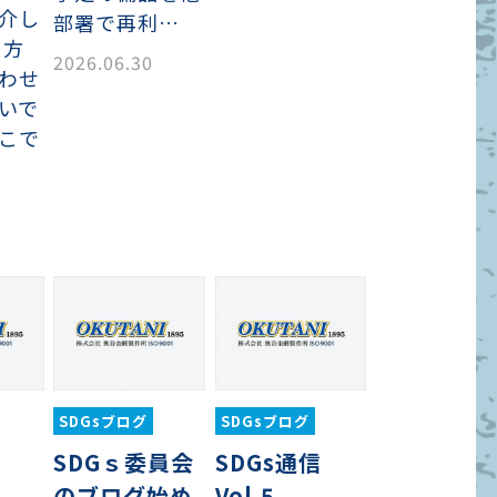
介し
部署で再利…
き方
2026.06.30
わせ
いで
こで
SDGsブログ
SDGsブログ
SDGｓ委員会
SDGs通信
のブログ始め
Vol.5