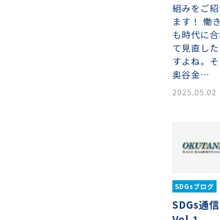
組みをご紹
ます！ 働
も時代に合
て見直した
すよね。そ
奥谷金…
2025.05.02
織金網
織金網網目一覧表
織金網
織金網網目一覧表
殊線材メッシュ網目一覧
グネステン
グネステン
畳織金網
畳織金網
リンプ織金網
ッククリンプ織金網
ラットトップ織金網
ンキャップ織金網
イロッド織金網
動篩用金網について
IS試験用ふるい
イヤーネットコンベヤー
形金網
甲金網
飾用織金網
イヤーゲージ（線番）
金網加工品
金網
金網網目一覧表
®
®
滑面式金網)
長目金網)
型パターン
庫リスト
粒機及び粉砕機用
心分離機用
ーパーパンチング™
ーパーパンチング™
ーパーパンチング™
DSサニタリーストレーナー™
相ステンレス鋼パンチング
摩耗鋼板HARDOX®
ンボス・ディンプル加工
脂パンチング™
レクト カラー・サイズ
RTP
開孔率パンチング™
G.P/コンピューター
孔率自動計算(%)
量自動計算(kg)
ンチングメタル加工品
SDGsブログ
PER PUNCHING™
準金型リスト
庫リスト
タル™
プラスチックパンチング）
脂パンチング™（PVC）
炭素繊維強化熱可塑性樹
-OPEN AREA
ラフィックパンチング
SDGs通信
ーダーシート
）
NCHING）
Vol.1