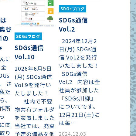
SDGsブログ
SDGs通信
Wは
Vol.2
！奥谷
SDGsブログ
所の
2024年12月2
み
SDGs通信
日(月) SDGs通
Vol.10
信 Vol.2を発行
んに
いたしました！
谷金
2026年6月5日
SDGs通信
DGs
(月) SDGs通信
Vol.2 内容は全
。 さ
Vol.9を発行い
社員が参加した
私た
たしました！
『SDGs川柳』
ら、
社内で不要
についてです。
作所
物共有フォルダ
12月21日(土)に
っ
を設置しました
は毎…
に関
当社では、廃棄
取り
予定の備品を他
2024.12.03