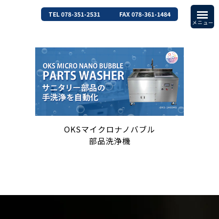
TEL 078-351-2531
FAX 078-361-1484
OKSマイクロナノバブル
部品洗浄機