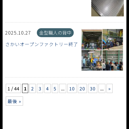
2025.10.27
金型職人の背中
さかいオープンファクトリー終了
1 / 44
1
2
3
4
5
...
10
20
30
...
»
最後 »