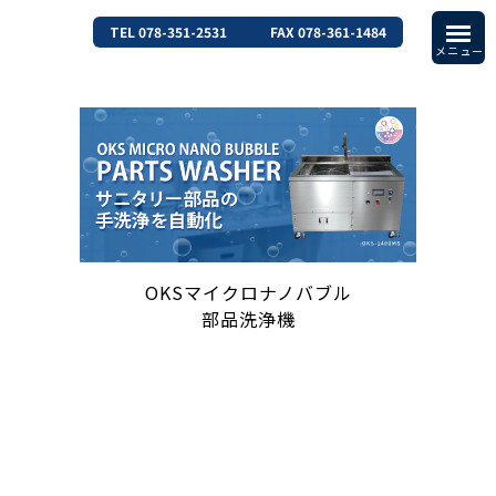
TEL 078-351-2531
FAX 078-361-1484
OKSマイクロナノバブル
部品洗浄機