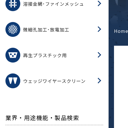
溶接金網･ファインメッシュ
電
E
多
レ
微細孔加工･放電加工
参
ル
Hom
ス)
再
造
粉
再生プラスチック用
フ
ウェッジワイヤースクリーン
業界・用途機能・製品検索