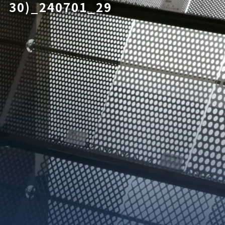
30)_240701_29