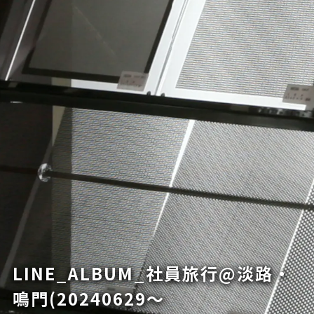
LINE_ALBUM_社員旅行@淡路・
鳴門(20240629〜