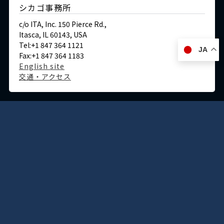
シカゴ事務所
c/o ITA, Inc. 150 Pierce Rd.,
Itasca, IL 60143, USA
Tel:+1 847 364 1121
JA
Fax:+1 847 364 1183
English site
交通・アクセス
ドイツ
デュッセルドルフ事務所
Immermannstraße 38,
40210 Düsseldorf,Germany
Tel:+49-211-1623-596
Fax:+49-211-1623-597