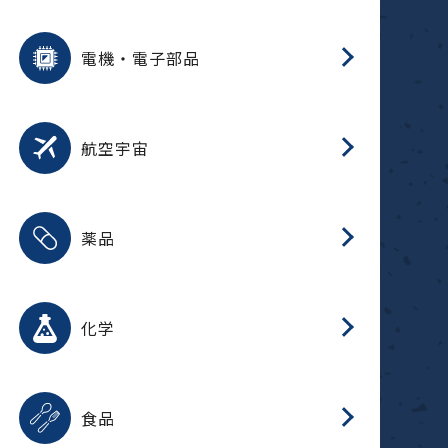
用途を選択
分
摺
洗
保
装
生
ふ
搬
型
錆
電機・電子部品
放
用途を選択
分
洗
保
生
補
整
放
錆
航空宇宙
用途を選択
分
摺
洗
保
生
ふ
搬
整
放
受
押
錆
薬品
磁
用途を選択
分
摺
洗
保
生
ふ
搬
整
放
受
押
錆
化学
磁
用途を選択
分
滑
摺
洗
保
生
ふ
搬
磁
放
型
調
受
押
錆
食品