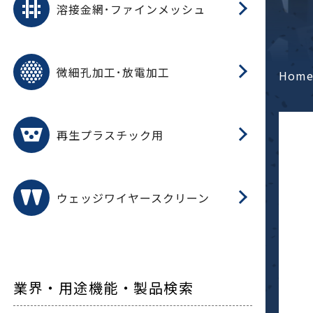
溶接金網･ファインメッシュ
電
E
多
レ
微細孔加工･放電加工
参
ル
Hom
ス)
再
造
粉
再生プラスチック用
フ
ウェッジワイヤースクリーン
業界・用途機能・製品検索