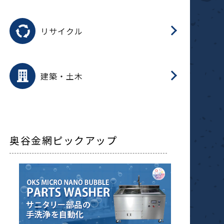
磁
用途を選択
分
滑
摺
洗
保
生
ふ
搬
磁
受
押
錆
リサイクル
整
用途を選択
分
滑
摺
保
装
生
補
ふ
採
放
受
錆
減
建築・土木
搬
奥谷金網ピックアップ