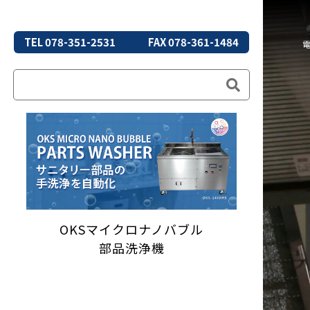
TEL 078-351-2531
FAX 078-361-1484
OKSマイクロナノバブル
部品洗浄機