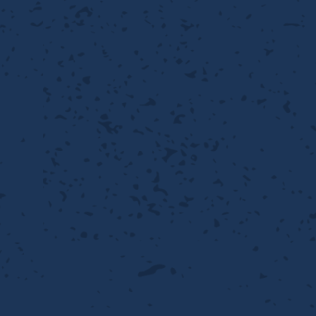
性
離
り止め
動性
浄
護
産の効率化
るい分け・選別
送
性
ける
出し成型
から守る
流・乱流
離
り止め
動性
護
飾
産の効率化
強
るい分け・選別
光
熱・排熱
ける
から守る
少させる（音・光等）
送