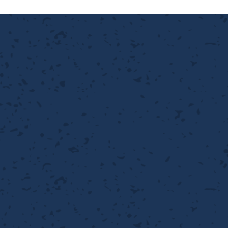
離
り止め
動性
浄
護
産の効率化
強
るい分け・選別
光
流・乱流
性
熱・排熱
付け
から守る
送
離
り止め
浄
護
産の効率化
強
るい分け・選別
送
性
ける
から守る
光
離
り止め
動性
浄
護
産の効率化
強
るい分け・選別
性
ける
から守る
送
離
り止め
動性
浄
護
産の効率化
るい分け・選別
送
性
熱・排熱
付け
理（揚げ・蒸し）
ける
出し成型
から守る
流・乱流
少させる（音・光等）
離
浄
護
飾
産の効率化
送
流・乱流
熱・排熱
から守る