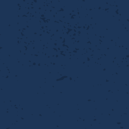
離
動性
浄
護
飾
産の効率化
るい分け・選別
送
付け
から守る
熱・排熱
離
浄
護
産の効率化
強
流・乱流
熱・排熱
から守る
離
動性
浄
護
産の効率化
るい分け・選別
送
流・乱流
熱・排熱
ける
出し成型
から守る
性
離
動性
浄
護
産の効率化
るい分け・選別
送
流・乱流
熱・排熱
ける
出し成型
から守る
性
離
り止め
動性
浄
護
産の効率化
るい分け・選別
送
性
熱・排熱
付け
理（揚げ・蒸し）
ける
出し成型
から守る