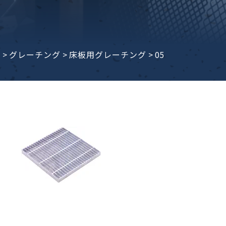
子ビームドリル加工
BD電子ビームドリル加工
軸同時・微細ドリリング・
ーザースクリーン
考データ
ーター・ザグリ加工(金型レ
e
>
グレーチング
>
床板用グレーチング
>
05
生プラスチック用レーザー
粒機用消耗部品
砕機用消耗部品
ィルター