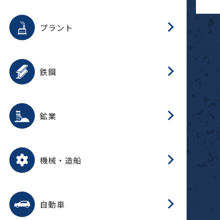
用途を選択
分
滑
摺
洗
保
生
補
ふ
採
整
磁
放
型
錆
プラント
搬
用途を選択
分
滑
洗
保
生
補
ふ
搬
磁
受
錆
鉄鋼
採
用途を選択
分
滑
摺
洗
保
生
補
ふ
磁
受
錆
鉱業
搬
用途を選択
分
滑
摺
洗
保
生
ふ
搬
磁
放
型
調
受
押
錆
機械・造船
整
減
用途を選択
分
洗
保
装
生
搬
整
放
自動車
錆