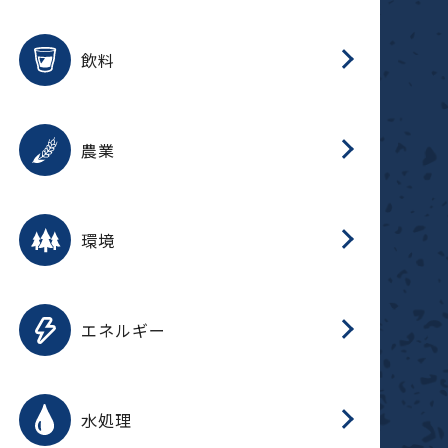
整
用途を選択
分
滑
摺
洗
保
生
ふ
搬
磁
放
受
錆
飲料
整
用途を選択
分
摺
洗
保
生
ふ
搬
採
錆
農業
受
用途を選択
分
滑
摺
洗
保
生
ふ
搬
受
錆
環境
磁
用途を選択
分
摺
洗
保
生
補
ふ
搬
放
錆
エネルギー
整
用途を選択
分
滑
摺
洗
保
生
ふ
整
受
錆
水処理