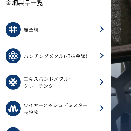
金網製品一覧
平
平
綾
綾
特
マ
マ
平
綾
ク
ロ
フ
ト
タ
振
J
ワ
菱
亀
装
ワ
織
織金網
(
(
金
在
造
遠
ス
ス
ス
O
二
耐
エ
樹
セ
CF
大
C.
開
重
パ
パンチングメタル(打抜金網)
SU
標
在
メ
（
樹
（
（X
グ
オ
脂
PU
パ
エ
CF
グ
エキスパンドメタル･
T
グレーチング
ワ
蒸
デ
ワイヤーメッシュデミスター･
充填物
溶
フ
フ