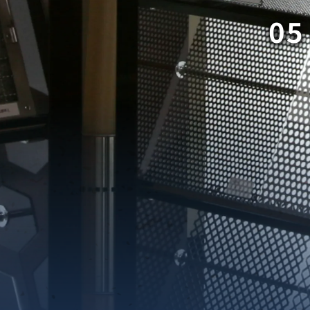
05
織金網
織金網網目一覧表
織金網
織金網網目一覧表
殊線材メッシュ網目一覧
グネステン
グネステン
畳織金網
畳織金網
リンプ織金網
ッククリンプ織金網
ラットトップ織金網
ンキャップ織金網
イロッド織金網
動篩用金網について
IS試験用ふるい
イヤーネットコンベヤー
形金網
甲金網
飾用織金網
イヤーゲージ（線番）
金網加工品
金網
金網網目一覧表
®
®
滑面式金網)
長目金網)
型パターン
庫リスト
粒機及び粉砕機用
心分離機用
ーパーパンチング™
ーパーパンチング™
ーパーパンチング™
DSサニタリーストレーナー™
相ステンレス鋼パンチング
摩耗鋼板HARDOX®
ンボス・ディンプル加工
脂パンチング™
レクト カラー・サイズ
RTP
開孔率パンチング™
G.P/コンピューター
孔率自動計算(%)
量自動計算(kg)
ンチングメタル加工品
PER PUNCHING™
準金型リスト
庫リスト
タル™
プラスチックパンチング）
脂パンチング™（PVC）
炭素繊維強化熱可塑性樹
-OPEN AREA
ラフィックパンチング
ーダーシート
）
NCHING）
ンチング™
キスパンドメタル
RTP EXメッシュ『CF
レーチング
ON』
イヤーメッシュデミスター
留用填充物
ミスター加工品
接金網
ァインメッシュ
ァインメッシュ加工品