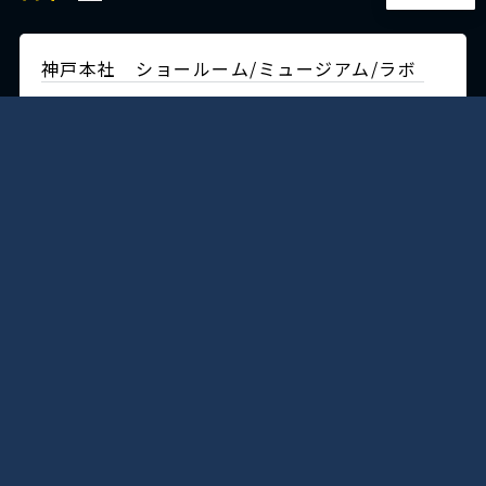
神戸本社 ショールーム/ミュージアム/ラボ
〒650-0025
兵庫県神戸市
中央区相生町4丁目5-5
TEL:(078)351-2531(代)
FAX:(078)361-1484
交通・アクセス
明石工場
〒651-2124
兵庫県神戸市
西区伊川谷町潤和730-6
(神戸鉄工団地内）
TEL:(078)974-1907(代）
FAX:(078)974-1959
交通・アクセス
東京営業所