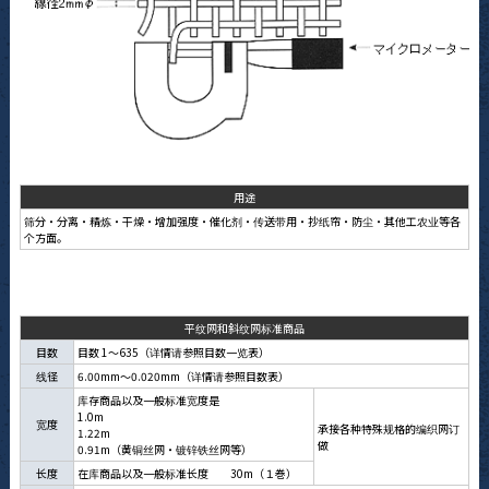
用途
筛分・分离・精炼・干燥・增加强度・催化剂・传送带用・抄纸帘・防尘・其他工农业等各
个方面。
平纹网和斜纹网标准商品
目数
目数 1～635（详情请参照目数一览表）
线径
6.00mm～0.020mm（详情请参照目数表）
库存商品以及一般标准宽度是
1.0m
宽度
承接各种特殊规格的编织网订
1.22m
做
0.91m（黄铜丝网・镀锌铁丝网等）
长度
在库商品以及一般标准长度 30m（１巻）