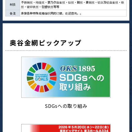
不锈钢丝・纯镍丝・蒙乃尔合金丝・钛丝・銅丝・黄铜丝・铝以及铝合金丝・铁
材质
丝・镀锌铁丝・包塑铁丝等等
备注
承接各种特殊规格编织网的订做，欢迎咨询。。
奥谷金網ピックアップ
SDGsへの取り組み