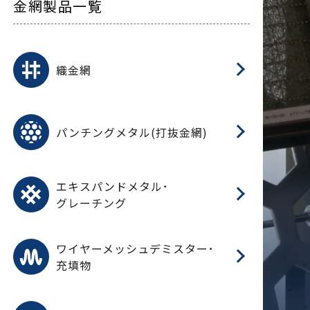
金網製品一覧
平
平
綾
綾
特
マ
マ
平
綾
ク
ロ
フ
ト
タ
振
J
ワ
菱
亀
装
ワ
織
織金網
(
(
金
在
造
遠
ス
ス
ス
O
二
耐
エ
樹
セ
CF
大
C.
開
重
パ
パンチングメタル(打抜金網)
SU
標
在
メ
（
樹
（
（X
グ
オ
脂
PU
パ
エ
CF
グ
エキスパンドメタル･
T
グレーチング
ワ
蒸
デ
ワイヤーメッシュデミスター･
充填物
溶
フ
フ