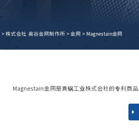
子ビームドリル加工
BD電子ビームドリル加工
軸同時・微細ドリリング・
ーザースクリーン
考データ
ーター・ザグリ加工(金型レ
e
>
株式会社 奥谷金网制作所
>
金网
>
Magnestain金网
生プラスチック用レーザー
粒機用消耗部品
砕機用消耗部品
ィルター
Magnestain金网是真锅工业株式会社的专利商