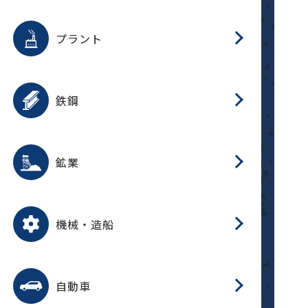
用途を選択
分
滑
摺
洗
保
生
補
ふ
採
整
磁
放
型
錆
プラント
搬
用途を選択
分
滑
洗
保
生
補
ふ
搬
磁
受
錆
鉄鋼
採
用途を選択
分
滑
摺
洗
保
生
補
ふ
磁
受
錆
鉱業
搬
用途を選択
分
滑
摺
洗
保
生
ふ
搬
磁
放
型
調
受
押
錆
機械・造船
整
減
用途を選択
分
洗
保
装
生
搬
整
放
自動車
錆