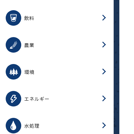
整
用途を選択
分
滑
摺
洗
保
生
ふ
搬
磁
放
受
錆
飲料
整
用途を選択
分
摺
洗
保
生
ふ
搬
採
錆
農業
受
用途を選択
分
滑
摺
洗
保
生
ふ
搬
受
錆
環境
磁
用途を選択
分
摺
洗
保
生
補
ふ
搬
放
錆
エネルギー
整
用途を選択
分
滑
摺
洗
保
生
ふ
整
受
錆
水処理