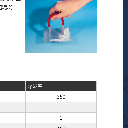
容易除
导磁率
350
1
1