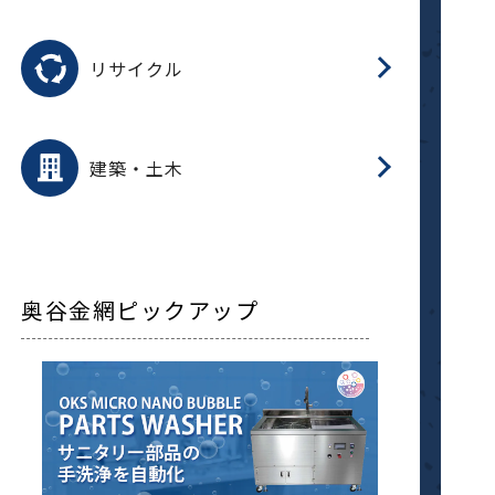
磁
用途を選択
分
滑
摺
洗
保
生
ふ
搬
磁
受
押
錆
リサイクル
整
用途を選択
分
滑
摺
保
装
生
補
ふ
採
放
受
錆
減
建築・土木
搬
奥谷金網ピックアップ