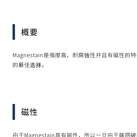
離
り止め
動性
浄
護
産の効率化
強
るい分け・選別
光
流・乱流
性
熱・排熱
付け
から守る
送
概要
離
り止め
浄
護
産の効率化
強
るい分け・選別
送
性
ける
から守る
光
Magnestain是强度高，耐腐蚀性并且有磁性
的最佳选择。
離
り止め
動性
浄
護
産の効率化
強
るい分け・選別
性
ける
から守る
送
離
り止め
動性
浄
護
産の効率化
るい分け・選別
送
性
熱・排熱
付け
理（揚げ・蒸し）
ける
出し成型
から守る
流・乱流
少させる（音・光等）
磁性
離
浄
護
飾
産の効率化
送
流・乱流
熱・排熱
由于Magnestain具有磁性，所以一旦由于筛网
から守る