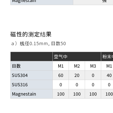
Magnestain
強
流・乱流
離
り止め
動性
浄
護
産の効率化
るい分け・選別
送
性
熱・排熱
ける
から守る
流・乱流
離
動性
浄
護
産の効率化
るい分け・選別
送
光
から守る
磁性的测定结果
ａ）线径0.15mm, 目数50
ける
離
り止め
動性
浄
護
産の効率化
るい分け・選別
送
ける
から守る
空气中
粉末
目数
M1
M2
M3
M1
性
SUS304
60
20
0
40
離
動性
浄
護
産の効率化
強
るい分け・選別
送
熱・排熱
から守る
SUS316
0
0
0
0
流・乱流
Magnestain
100
100
100
100
離
り止め
動性
浄
護
産の効率化
るい分け・選別
流・乱流
ける
から守る