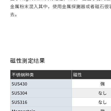
金属粉末混入其中，使用金属探测器或者磁石很
離
動性
浄
護
飾
産の効率化
るい分け・選別
送
付け
から守る
去。
熱・排熱
離
浄
護
産の効率化
強
流・乱流
熱・排熱
から守る
離
動性
浄
護
産の効率化
るい分け・選別
送
流・乱流
熱・排熱
ける
出し成型
から守る
磁性测定结果
性
不锈钢种类
磁性
離
動性
浄
護
産の効率化
るい分け・選別
送
流・乱流
熱・排熱
ける
出し成型
から守る
SUS430
強
性
SUS304
なし
離
り止め
動性
浄
護
産の効率化
るい分け・選別
送
性
熱・排熱
付け
理（揚げ・蒸し）
ける
出し成型
から守る
SUS316
なし