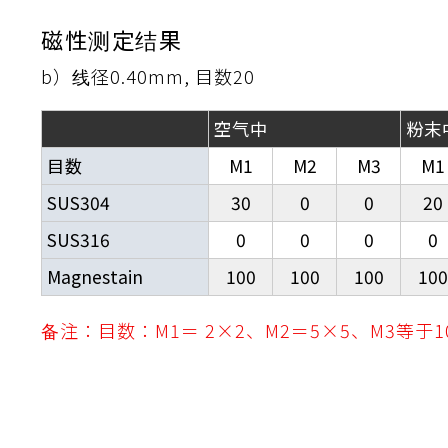
性
磁性测定结果
離
り止め
動性
浄
護
産の効率化
るい分け・選別
送
性
ける
出し成型
から守る
b）线径0.40mm, 目数20
流・乱流
空气中
粉末
離
り止め
動性
護
飾
産の効率化
強
るい分け・選別
光
熱・排熱
ける
から守る
少させる（音・光等）
目数
M1
M2
M3
M1
送
SUS304
30
0
0
20
SUS316
0
0
0
0
Magnestain
100
100
100
100
备注：目数：M1＝ 2×2、M2＝5×5、M3等于10