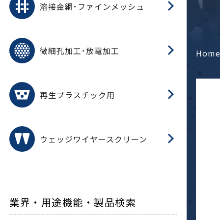
溶接金網･ファインメッシュ
電
E
多
レ
微細孔加工･放電加工
参
ル
Hom
ス)
再
造
粉
再生プラスチック用
フ
ウェッジワイヤースクリーン
業界・用途機能・製品検索