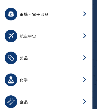
用途を選択
分
摺
洗
保
装
生
ふ
搬
型
錆
電機・電子部品
放
用途を選択
分
洗
保
生
補
整
放
錆
航空宇宙
用途を選択
分
摺
洗
保
生
ふ
搬
整
放
受
押
錆
薬品
磁
用途を選択
分
摺
洗
保
生
ふ
搬
整
放
受
押
錆
化学
磁
用途を選択
分
滑
摺
洗
保
生
ふ
搬
磁
放
型
調
受
押
錆
食品