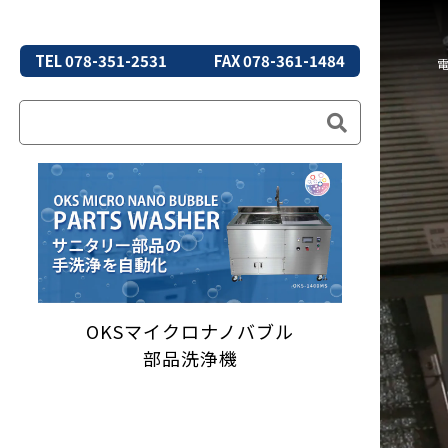
TEL 078-351-2531
FAX 078-361-1484
OKSマイクロナノバブル
部品洗浄機