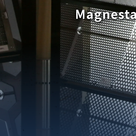
Magnest
織金網
織金網網目一覧表
織金網
織金網網目一覧表
殊線材メッシュ網目一覧
グネステン
グネステン
畳織金網
畳織金網
リンプ織金網
ッククリンプ織金網
ラットトップ織金網
ンキャップ織金網
イロッド織金網
動篩用金網について
IS試験用ふるい
イヤーネットコンベヤー
形金網
甲金網
飾用織金網
イヤーゲージ（線番）
金網加工品
金網
金網網目一覧表
®
®
滑面式金網)
長目金網)
型パターン
庫リスト
粒機及び粉砕機用
心分離機用
ーパーパンチング™
ーパーパンチング™
ーパーパンチング™
DSサニタリーストレーナー™
相ステンレス鋼パンチング
摩耗鋼板HARDOX®
ンボス・ディンプル加工
脂パンチング™
レクト カラー・サイズ
RTP
開孔率パンチング™
G.P/コンピューター
孔率自動計算(%)
量自動計算(kg)
ンチングメタル加工品
PER PUNCHING™
準金型リスト
庫リスト
タル™
プラスチックパンチング）
脂パンチング™（PVC）
炭素繊維強化熱可塑性樹
-OPEN AREA
ラフィックパンチング
ーダーシート
）
NCHING）
ンチング™
キスパンドメタル
RTP EXメッシュ『CF
レーチング
ON』
イヤーメッシュデミスター
留用填充物
ミスター加工品
接金網
ァインメッシュ
ァインメッシュ加工品