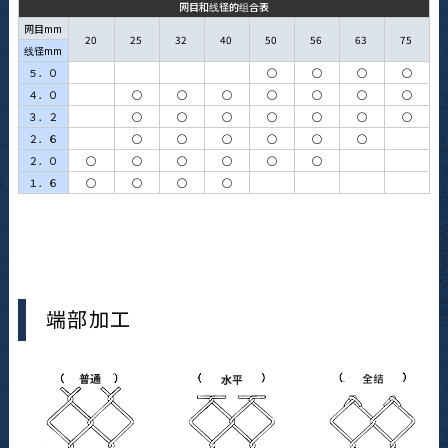
网目和线径的组合表
网目mm
20
25
32
40
50
56
63
75
线径mm
５．０
◯
◯
◯
◯
４．０
◯
◯
◯
◯
◯
◯
◯
３．２
◯
◯
◯
◯
◯
◯
◯
２．６
◯
◯
◯
◯
◯
◯
２．０
◯
◯
◯
◯
◯
◯
１．６
◯
◯
◯
◯
端部加工