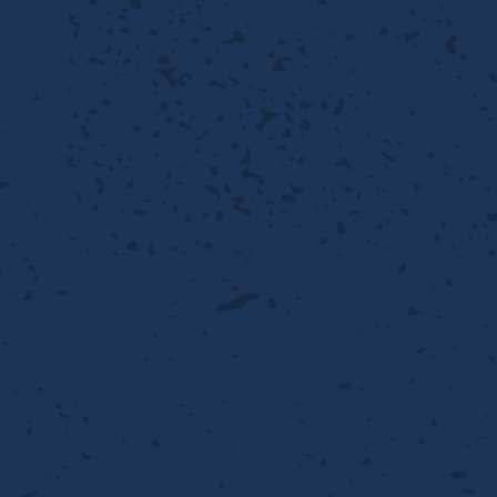
離
動性
浄
護
飾
産の効率化
るい分け・選別
送
付け
から守る
熱・排熱
離
浄
護
産の効率化
強
流・乱流
熱・排熱
から守る
離
動性
浄
護
産の効率化
るい分け・選別
送
流・乱流
熱・排熱
ける
出し成型
から守る
性
離
動性
浄
護
産の効率化
るい分け・選別
送
流・乱流
熱・排熱
ける
出し成型
から守る
性
離
り止め
動性
浄
護
産の効率化
るい分け・選別
送
性
熱・排熱
付け
理（揚げ・蒸し）
ける
出し成型
から守る