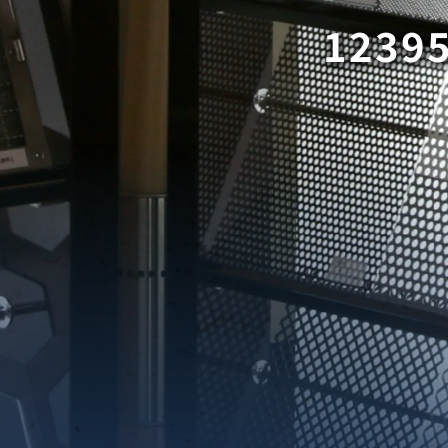
1239
織金網
織金網網目一覧表
織金網
織金網網目一覧表
殊線材メッシュ網目一覧
グネステン
グネステン
畳織金網
畳織金網
リンプ織金網
ッククリンプ織金網
ラットトップ織金網
ンキャップ織金網
イロッド織金網
動篩用金網について
IS試験用ふるい
イヤーネットコンベヤー
形金網
甲金網
飾用織金網
イヤーゲージ（線番）
金網加工品
金網
金網網目一覧表
®
®
滑面式金網)
長目金網)
型パターン
庫リスト
粒機及び粉砕機用
心分離機用
ーパーパンチング™
ーパーパンチング™
ーパーパンチング™
DSサニタリーストレーナー™
相ステンレス鋼パンチング
摩耗鋼板HARDOX®
ンボス・ディンプル加工
脂パンチング™
レクト カラー・サイズ
RTP
開孔率パンチング™
G.P/コンピューター
孔率自動計算(%)
量自動計算(kg)
ンチングメタル加工品
PER PUNCHING™
準金型リスト
庫リスト
タル™
プラスチックパンチング）
脂パンチング™（PVC）
炭素繊維強化熱可塑性樹
-OPEN AREA
ラフィックパンチング
ーダーシート
）
NCHING）
ンチング™
キスパンドメタル
RTP EXメッシュ『CF
レーチング
ON』
イヤーメッシュデミスター
留用填充物
ミスター加工品
接金網
ァインメッシュ
ァインメッシュ加工品