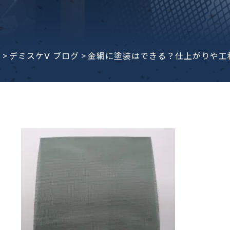
子ビームドリル加工
BD電子ビームドリル加工
軸同時・微細ドリリング・
ーザースクリーン
考データ
ーター・ザグリ加工(金型レ
e
>
デミスケⅤ ブログ
>
金網に塗装はできる？仕上がりや工
生プラスチック用レーザー
粒機用消耗部品
砕機用消耗部品
ィルター