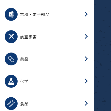
用途を選択
分
摺
洗
保
装
生
ふ
搬
型
錆
電機・電子部品
放
用途を選択
分
洗
保
生
補
整
放
錆
航空宇宙
用途を選択
分
摺
洗
保
生
ふ
搬
整
放
受
押
錆
薬品
磁
用途を選択
分
摺
洗
保
生
ふ
搬
整
放
受
押
錆
化学
磁
用途を選択
分
滑
摺
洗
保
生
ふ
搬
磁
放
型
調
受
押
錆
食品