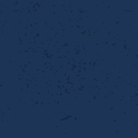
性
離
り止め
動性
浄
護
産の効率化
るい分け・選別
送
性
ける
出し成型
から守る
流・乱流
離
り止め
動性
護
飾
産の効率化
強
るい分け・選別
光
熱・排熱
ける
から守る
少させる（音・光等）
送