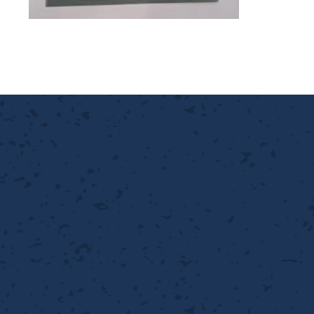
離
り止め
動性
浄
護
産の効率化
強
るい分け・選別
光
流・乱流
性
熱・排熱
付け
から守る
送
離
り止め
浄
護
産の効率化
強
るい分け・選別
送
性
ける
から守る
光
離
り止め
動性
浄
護
産の効率化
強
るい分け・選別
性
ける
から守る
送
離
り止め
動性
浄
護
産の効率化
るい分け・選別
送
性
熱・排熱
付け
理（揚げ・蒸し）
ける
出し成型
から守る
流・乱流
少させる（音・光等）
離
浄
護
飾
産の効率化
送
流・乱流
熱・排熱
から守る