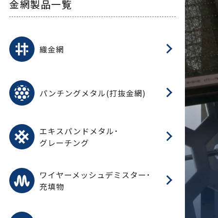
金網製品一覧
平
平
綾
綾
特
マ
マ
平
綾
ク
ロ
フ
ト
タ
振
J
ワ
菱
亀
装
ワ
織
織金網
(
(
金
在
造
遠
ス
ス
ス
O
二
耐
エ
樹
セ
CF
大
C.
開
重
パ
パンチングメタル(打抜金網)
SU
標
在
メ
（
樹
（
（X
グ
オ
脂
PU
パ
エ
CF
グ
エキスパンドメタル･
T
グレーチング
ワ
蒸
デ
ワイヤーメッシュデミスター･
充填物
溶
フ
フ