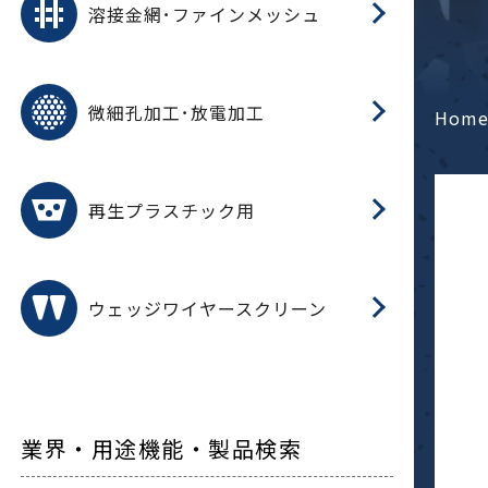
溶接金網･ファインメッシュ
電
E
多
レ
微細孔加工･放電加工
参
ル
Hom
ス)
再
造
粉
再生プラスチック用
フ
ウェッジワイヤースクリーン
業界・用途機能・製品検索