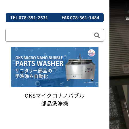
TEL 078-351-2531
FAX 078-361-1484
OKSマイクロナノバブル
部品洗浄機