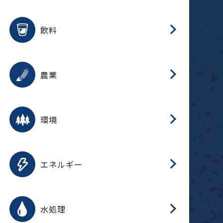
整
用途を選択
分
滑
摺
洗
保
生
ふ
搬
磁
放
受
錆
飲料
整
用途を選択
分
摺
洗
保
生
ふ
搬
採
錆
農業
受
用途を選択
分
滑
摺
洗
保
生
ふ
搬
受
錆
環境
磁
用途を選択
分
摺
洗
保
生
補
ふ
搬
放
錆
エネルギー
整
用途を選択
分
滑
摺
洗
保
生
ふ
整
受
錆
水処理