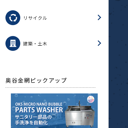
磁
用途を選択
分
滑
摺
洗
保
生
ふ
搬
磁
受
押
錆
リサイクル
整
用途を選択
分
滑
摺
保
装
生
補
ふ
採
放
受
錆
減
建築・土木
搬
奥谷金網ピックアップ