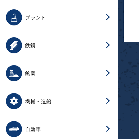
用途を選択
分
滑
摺
洗
保
生
補
ふ
採
整
磁
放
型
錆
プラント
搬
用途を選択
分
滑
洗
保
生
補
ふ
搬
磁
受
錆
鉄鋼
採
用途を選択
分
滑
摺
洗
保
生
補
ふ
磁
受
錆
鉱業
搬
用途を選択
分
滑
摺
洗
保
生
ふ
搬
磁
放
型
調
受
押
錆
機械・造船
整
減
用途を選択
分
洗
保
装
生
搬
整
放
自動車
錆