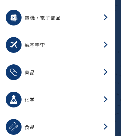
用途を選択
分
摺
洗
保
装
生
ふ
搬
型
錆
電機・電子部品
放
用途を選択
分
洗
保
生
補
整
放
錆
航空宇宙
用途を選択
分
摺
洗
保
生
ふ
搬
整
放
受
押
錆
薬品
磁
用途を選択
分
摺
洗
保
生
ふ
搬
整
放
受
押
錆
化学
磁
用途を選択
分
滑
摺
洗
保
生
ふ
搬
磁
放
型
調
受
押
錆
食品