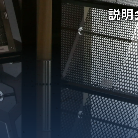
説明
織金網
織金網網目一覧表
織金網
織金網網目一覧表
殊線材メッシュ網目一覧
グネステン
グネステン
畳織金網
畳織金網
リンプ織金網
ッククリンプ織金網
ラットトップ織金網
ンキャップ織金網
イロッド織金網
動篩用金網について
IS試験用ふるい
イヤーネットコンベヤー
形金網
甲金網
飾用織金網
イヤーゲージ（線番）
金網加工品
金網
金網網目一覧表
®
®
滑面式金網)
長目金網)
型パターン
庫リスト
粒機及び粉砕機用
心分離機用
ーパーパンチング™
ーパーパンチング™
ーパーパンチング™
DSサニタリーストレーナー™
相ステンレス鋼パンチング
摩耗鋼板HARDOX®
ンボス・ディンプル加工
脂パンチング™
レクト カラー・サイズ
RTP
開孔率パンチング™
G.P/コンピューター
孔率自動計算(%)
量自動計算(kg)
ンチングメタル加工品
PER PUNCHING™
準金型リスト
庫リスト
タル™
プラスチックパンチング）
脂パンチング™（PVC）
炭素繊維強化熱可塑性樹
-OPEN AREA
ラフィックパンチング
ーダーシート
）
NCHING）
ンチング™
キスパンドメタル
RTP EXメッシュ『CF
レーチング
ON』
イヤーメッシュデミスター
留用填充物
ミスター加工品
接金網
ァインメッシュ
ァインメッシュ加工品