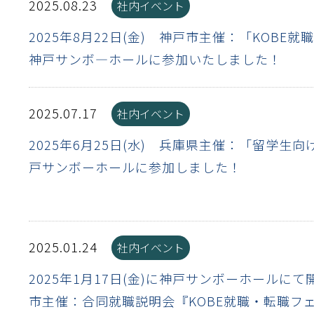
2025.08.23
社内イベント
離
り止め
動性
浄
護
産の効率化
強
るい分け・選別
光
流・乱流
性
熱・排熱
付け
から守る
2025年8月22日(金) 神戸市主催：「KOBE
神戸サンボ―ホールに参加いたしました！
送
離
り止め
浄
護
産の効率化
強
るい分け・選別
送
性
ける
から守る
2025.07.17
社内イベント
光
2025年6月25日(水) 兵庫県主催：「留学生
離
り止め
動性
浄
護
産の効率化
強
るい分け・選別
性
ける
から守る
戸サンボーホールに参加しました！
送
離
り止め
動性
浄
護
産の効率化
るい分け・選別
送
性
熱・排熱
付け
理（揚げ・蒸し）
ける
出し成型
から守る
2025.01.24
社内イベント
流・乱流
少させる（音・光等）
離
浄
護
飾
産の効率化
送
流・乱流
熱・排熱
2025年1月17日(金)に神戸サンボーホールに
市主催：合同就職説明会『KOBE就職・転職フ
から守る