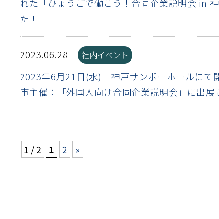
性
れた「ひょうごで働こう！合同企業説明会 in 
た！
離
り止め
動性
浄
護
産の効率化
るい分け・選別
送
性
ける
出し成型
から守る
流・乱流
2023.06.28
社内イベント
離
り止め
動性
護
飾
産の効率化
強
るい分け・選別
光
熱・排熱
ける
から守る
少させる（音・光等）
2023年6月21日(水) 神戸サンボーホールに
送
市主催：「外国人向け合同企業説明会」に出展
1 / 2
1
2
»