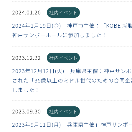
流・乱流
離
り止め
動性
浄
護
産の効率化
るい分け・選別
送
性
熱・排熱
ける
から守る
2024.01.26
社内イベント
2024年1月19日(金) 神戸市主催：「KOBE
流・乱流
神戸サンボーホールに参加しました！
離
動性
浄
護
産の効率化
るい分け・選別
送
光
から守る
ける
2023.12.22
社内イベント
離
り止め
動性
浄
護
産の効率化
るい分け・選別
送
ける
から守る
2023年12月12日(火) 兵庫県主催：神戸サ
性
された「35歳以上のミドル世代のための合同企
しました！
離
動性
浄
護
産の効率化
強
るい分け・選別
送
熱・排熱
から守る
流・乱流
2023.09.30
社内イベント
離
り止め
動性
浄
護
産の効率化
るい分け・選別
流・乱流
ける
から守る
2023年9月11日(月) 兵庫県主催」神戸サン