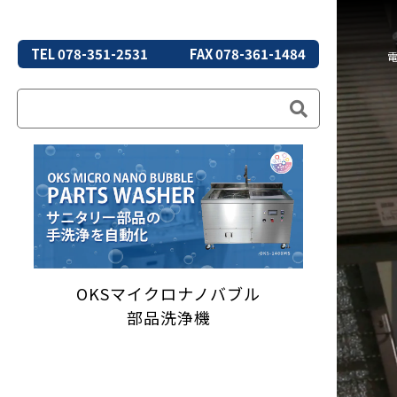
TEL 078-351-2531
FAX 078-361-1484
OKSマイクロナノバブル
部品洗浄機