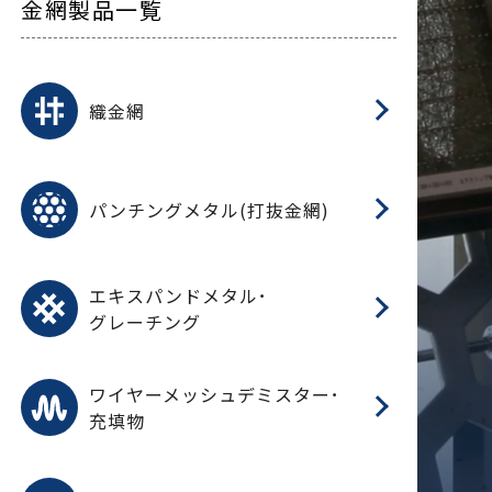
金網製品一覧
平
平
綾
綾
特
マ
マ
平
綾
ク
ロ
フ
ト
タ
振
J
ワ
菱
亀
装
ワ
織
織金網
(
(
金
在
造
遠
ス
ス
ス
O
二
耐
エ
樹
セ
CF
大
C.
開
重
パ
パンチングメタル(打抜金網)
SU
標
在
メ
（
樹
（
（X
グ
オ
脂
PU
パ
エ
CF
グ
エキスパンドメタル･
T
グレーチング
ワ
蒸
デ
ワイヤーメッシュデミスター･
充填物
溶
フ
フ