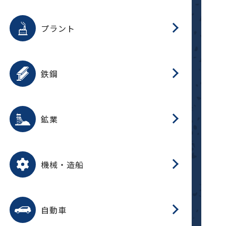
用途を選択
分
滑
摺
洗
保
生
補
ふ
採
整
磁
放
型
錆
プラント
搬
用途を選択
分
滑
洗
保
生
補
ふ
搬
磁
受
錆
鉄鋼
採
用途を選択
分
滑
摺
洗
保
生
補
ふ
磁
受
錆
鉱業
搬
用途を選択
分
滑
摺
洗
保
生
ふ
搬
磁
放
型
調
受
押
錆
機械・造船
整
減
用途を選択
分
洗
保
装
生
搬
整
放
自動車
錆