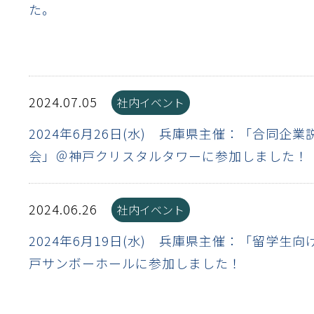
た。
離
動性
浄
護
飾
産の効率化
るい分け・選別
送
付け
から守る
熱・排熱
離
浄
護
産の効率化
強
流・乱流
熱・排熱
から守る
2024.07.05
社内イベント
2024年6月26日(水) 兵庫県主催：「合同企
離
動性
浄
護
産の効率化
るい分け・選別
送
流・乱流
熱・排熱
ける
出し成型
から守る
会」＠神戸クリスタルタワーに参加しました！
性
2024.06.26
社内イベント
離
動性
浄
護
産の効率化
るい分け・選別
送
流・乱流
熱・排熱
ける
出し成型
から守る
2024年6月19日(水) 兵庫県主催：「留学生
性
戸サンボーホールに参加しました！
離
り止め
動性
浄
護
産の効率化
るい分け・選別
送
性
熱・排熱
付け
理（揚げ・蒸し）
ける
出し成型
から守る