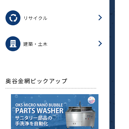
磁
用途を選択
分
滑
摺
洗
保
生
ふ
搬
磁
受
押
錆
リサイクル
整
用途を選択
分
滑
摺
保
装
生
補
ふ
採
放
受
錆
減
建築・土木
搬
奥谷金網ピックアップ