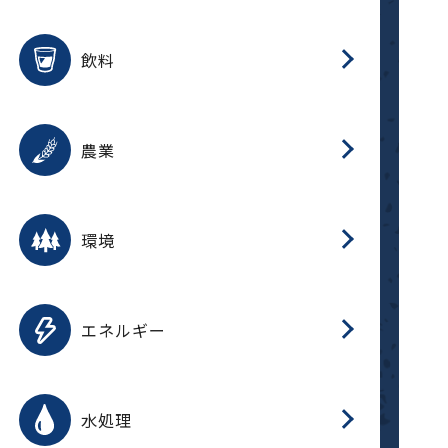
整
用途を選択
分
滑
摺
洗
保
生
ふ
搬
磁
放
受
錆
飲料
整
用途を選択
分
摺
洗
保
生
ふ
搬
採
錆
農業
受
用途を選択
分
滑
摺
洗
保
生
ふ
搬
受
錆
環境
磁
用途を選択
分
摺
洗
保
生
補
ふ
搬
放
錆
エネルギー
整
用途を選択
分
滑
摺
洗
保
生
ふ
整
受
錆
水処理