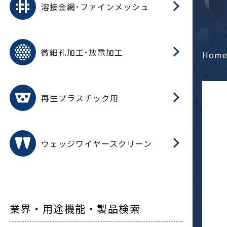
溶接金網･ファインメッシュ
電
E
多
レ
微細孔加工･放電加工
参
ル
Hom
ス)
再
造
粉
再生プラスチック用
フ
ウェッジワイヤースクリーン
業界・用途機能・製品検索