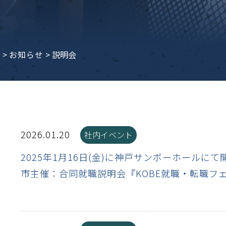
子ビームドリル加工
BD電子ビームドリル加工
軸同時・微細ドリリング・
ーザースクリーン
考データ
ーター・ザグリ加工(金型レ
e
>
お知らせ
>
説明会
生プラスチック用レーザー
粒機用消耗部品
砕機用消耗部品
ィルター
2026.01.20
社内イベント
2025年1月16日(金)に神戸サンボーホールに
市主催：合同就職説明会『KOBE就職・転職フ