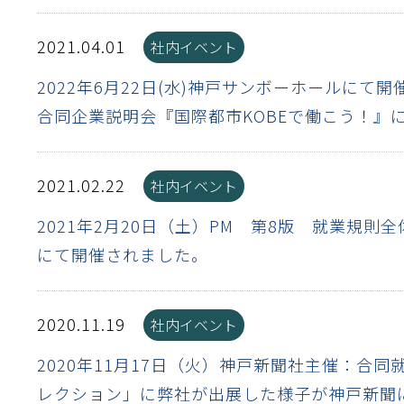
離
動性
浄
護
飾
産の効率化
るい分け・選別
送
付け
から守る
2021.04.01
社内イベント
熱・排熱
2022年6月22日(水)神戸サンボーホールにて
離
浄
護
産の効率化
強
流・乱流
熱・排熱
から守る
合同企業説明会『国際都市KOBEで働こう！』
2021.02.22
社内イベント
離
動性
浄
護
産の効率化
るい分け・選別
送
流・乱流
熱・排熱
ける
出し成型
から守る
2021年2月20日（土）PM 第8版 就業規則
性
にて開催されました。
離
動性
浄
護
産の効率化
るい分け・選別
送
流・乱流
熱・排熱
ける
出し成型
から守る
2020.11.19
性
社内イベント
離
り止め
動性
浄
護
産の効率化
るい分け・選別
送
性
熱・排熱
付け
理（揚げ・蒸し）
ける
出し成型
から守る
2020年11月17日（火）神戸新聞社主催：合
レクション」に弊社が出展した様子が神戸新聞