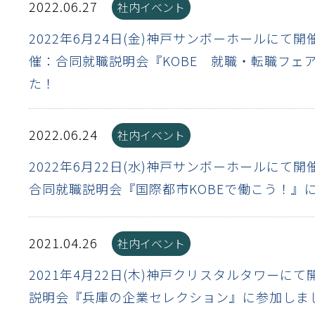
2022.06.27
社内イベント
離
り止め
動性
浄
護
産の効率化
強
るい分け・選別
光
流・乱流
性
熱・排熱
付け
から守る
2022年6月24日(金)神戸サンボーホールにて
催：合同就職説明会『KOBE 就職・転職フェ
送
た！
離
り止め
浄
護
産の効率化
強
るい分け・選別
送
性
ける
から守る
光
2022.06.24
社内イベント
離
り止め
動性
浄
護
産の効率化
強
るい分け・選別
性
ける
から守る
2022年6月22日(水)神戸サンボーホールにて
合同就職説明会『国際都市KOBEで働こう！』
送
離
り止め
動性
浄
護
産の効率化
るい分け・選別
送
性
熱・排熱
付け
理（揚げ・蒸し）
ける
出し成型
から守る
2021.04.26
社内イベント
流・乱流
少させる（音・光等）
2021年4月22日(木)神戸クリスタルタワーに
離
浄
護
飾
産の効率化
送
流・乱流
熱・排熱
説明会『兵庫の企業セレクション』に参加しま
から守る