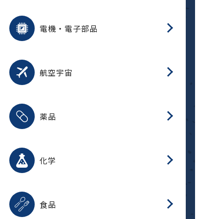
用途を選択
分
摺
洗
保
装
生
ふ
搬
型
錆
電機・電子部品
放
用途を選択
分
洗
保
生
補
整
放
錆
航空宇宙
用途を選択
分
摺
洗
保
生
ふ
搬
整
放
受
押
錆
薬品
磁
用途を選択
分
摺
洗
保
生
ふ
搬
整
放
受
押
錆
化学
磁
用途を選択
分
滑
摺
洗
保
生
ふ
搬
磁
放
型
調
受
押
錆
食品