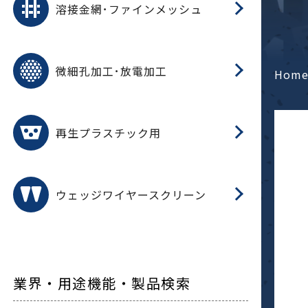
溶接金網･ファインメッシュ
電
E
多
レ
微細孔加工･放電加工
参
ル
Hom
ス)
再
造
粉
再生プラスチック用
フ
ウェッジワイヤースクリーン
業界・用途機能・製品検索