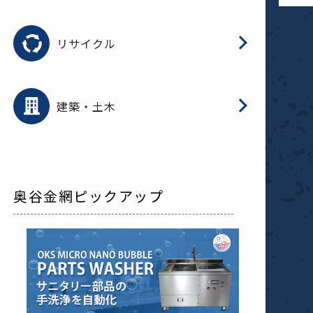
磁
用途を選択
分
滑
摺
洗
保
生
ふ
搬
磁
受
押
錆
リサイクル
整
用途を選択
分
滑
摺
保
装
生
補
ふ
採
放
受
錆
減
建築・土木
搬
奥谷金網ピックアップ