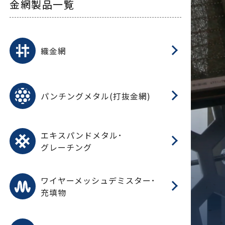
金網製品一覧
平
平
綾
綾
特
マ
マ
平
綾
ク
ロ
フ
ト
タ
振
J
ワ
菱
亀
装
ワ
織
織金網
(
(
金
在
造
遠
ス
ス
ス
O
二
耐
エ
樹
セ
CF
大
C.
開
重
パ
パンチングメタル(打抜金網)
SU
標
在
メ
（
樹
（
（X
グ
オ
脂
PU
パ
エ
CF
グ
エキスパンドメタル･
T
グレーチング
ワ
蒸
デ
ワイヤーメッシュデミスター･
充填物
溶
フ
フ