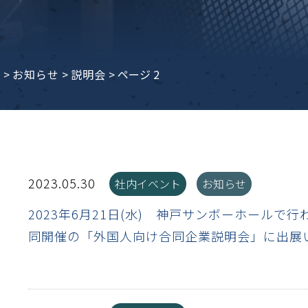
子ビームドリル加工
BD電子ビームドリル加工
軸同時・微細ドリリング・
ーザースクリーン
考データ
ーター・ザグリ加工(金型レ
e
>
お知らせ
>
説明会
>
ページ 2
生プラスチック用レーザー
粒機用消耗部品
砕機用消耗部品
ィルター
2023.05.30
社内イベント
お知らせ
2023年6月21日(水) 神戸サンボーホールで
同開催の「外国人向け合同企業説明会」に出展