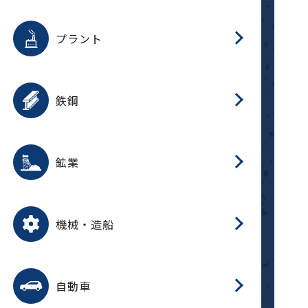
用途を選択
分
滑
摺
洗
保
生
補
ふ
採
整
磁
放
型
錆
プラント
搬
用途を選択
分
滑
洗
保
生
補
ふ
搬
磁
受
錆
鉄鋼
採
用途を選択
分
滑
摺
洗
保
生
補
ふ
磁
受
錆
鉱業
搬
用途を選択
分
滑
摺
洗
保
生
ふ
搬
磁
放
型
調
受
押
錆
機械・造船
整
減
用途を選択
分
洗
保
装
生
搬
整
放
自動車
錆