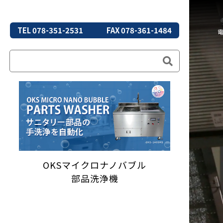
TEL 078-351-2531
FAX 078-361-1484
OKSマイクロナノバブル
部品洗浄機