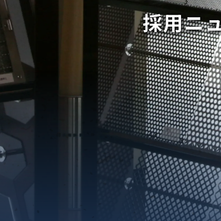
採用ニ
織金網
織金網網目一覧表
織金網
織金網網目一覧表
殊線材メッシュ網目一覧
グネステン
グネステン
畳織金網
畳織金網
リンプ織金網
ッククリンプ織金網
ラットトップ織金網
ンキャップ織金網
イロッド織金網
動篩用金網について
IS試験用ふるい
イヤーネットコンベヤー
形金網
甲金網
飾用織金網
イヤーゲージ（線番）
金網加工品
金網
金網網目一覧表
®
®
滑面式金網)
長目金網)
型パターン
庫リスト
粒機及び粉砕機用
心分離機用
ーパーパンチング™
ーパーパンチング™
ーパーパンチング™
DSサニタリーストレーナー™
相ステンレス鋼パンチング
摩耗鋼板HARDOX®
ンボス・ディンプル加工
脂パンチング™
レクト カラー・サイズ
RTP
開孔率パンチング™
G.P/コンピューター
孔率自動計算(%)
量自動計算(kg)
ンチングメタル加工品
PER PUNCHING™
準金型リスト
庫リスト
タル™
プラスチックパンチング）
脂パンチング™（PVC）
炭素繊維強化熱可塑性樹
-OPEN AREA
ラフィックパンチング
ーダーシート
）
NCHING）
ンチング™
キスパンドメタル
RTP EXメッシュ『CF
レーチング
ON』
イヤーメッシュデミスター
留用填充物
ミスター加工品
接金網
ァインメッシュ
ァインメッシュ加工品