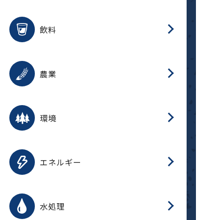
整
用途を選択
分
滑
摺
洗
保
生
ふ
搬
磁
放
受
錆
飲料
整
用途を選択
分
摺
洗
保
生
ふ
搬
採
錆
農業
受
用途を選択
分
滑
摺
洗
保
生
ふ
搬
受
錆
環境
磁
用途を選択
分
摺
洗
保
生
補
ふ
搬
放
錆
エネルギー
整
用途を選択
分
滑
摺
洗
保
生
ふ
整
受
錆
水処理