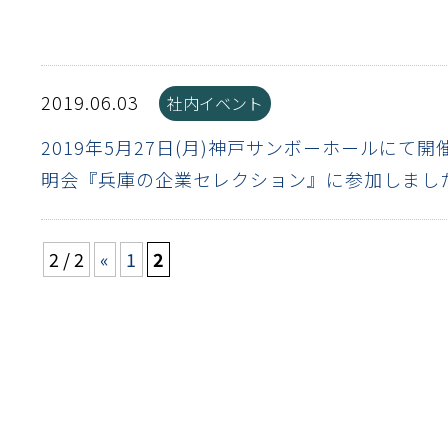
流・乱流
離
り止め
動性
浄
護
産の効率化
るい分け・選別
送
性
熱・排熱
ける
から守る
流・乱流
2019.06.03
社内イベント
離
動性
浄
護
産の効率化
るい分け・選別
送
光
から守る
2019年5月27日(月)神戸サンボーホールにて
明会『兵庫の企業セレクション』に参加しまし
ける
離
り止め
動性
浄
護
産の効率化
るい分け・選別
送
ける
から守る
2 / 2
«
1
2
性
離
動性
浄
護
産の効率化
強
るい分け・選別
送
熱・排熱
から守る
流・乱流
離
り止め
動性
浄
護
産の効率化
るい分け・選別
流・乱流
ける
から守る