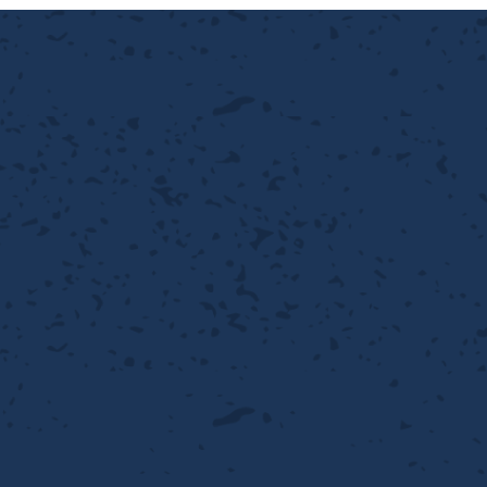
性
離
り止め
動性
浄
護
産の効率化
るい分け・選別
送
性
ける
出し成型
から守る
流・乱流
離
り止め
動性
護
飾
産の効率化
強
るい分け・選別
光
熱・排熱
ける
から守る
少させる（音・光等）
送