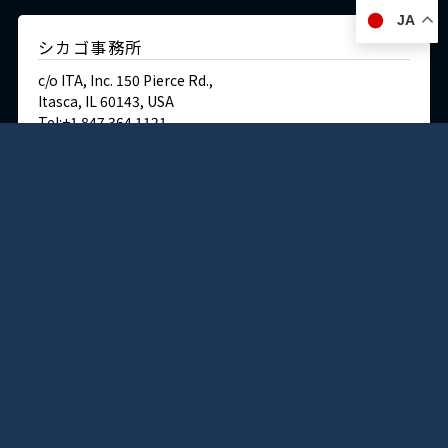
JA
シカゴ事務所
c/o ITA, Inc. 150 Pierce Rd.,
Itasca, IL 60143, USA
Tel:+1 847 364 1121
Fax:+1 847 364 1183
English site
交通・アクセス
ドイツ
デュッセルドルフ事務所
Immermannstraße 38,
40210 Düsseldorf,Germany