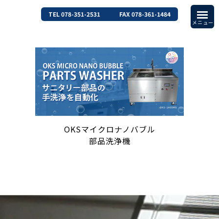
TEL 078-351-2531
FAX 078-361-1484
OKSマイクロナノバブル
部品洗浄機