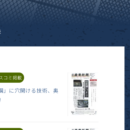
表
スコミ掲載
耗鋼」に穴開ける技術、奥
‼