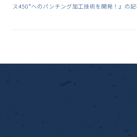
ス450”へのパンチング加工技術を開発！』の
離
動性
浄
護
飾
産の効率化
るい分け・選別
送
付け
から守る
熱・排熱
離
浄
護
産の効率化
強
流・乱流
熱・排熱
から守る
離
動性
浄
護
産の効率化
るい分け・選別
送
流・乱流
熱・排熱
ける
出し成型
から守る
性
離
動性
浄
護
産の効率化
るい分け・選別
送
流・乱流
熱・排熱
ける
出し成型
から守る
性
離
り止め
動性
浄
護
産の効率化
るい分け・選別
送
性
熱・排熱
付け
理（揚げ・蒸し）
ける
出し成型
から守る