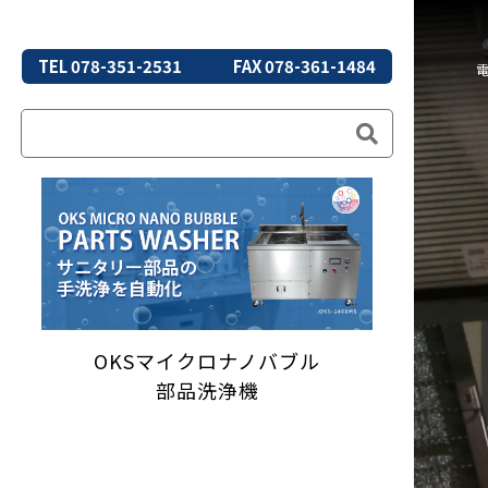
TEL 078-351-2531
FAX 078-361-1484
OKSマイクロナノバブル
部品洗浄機