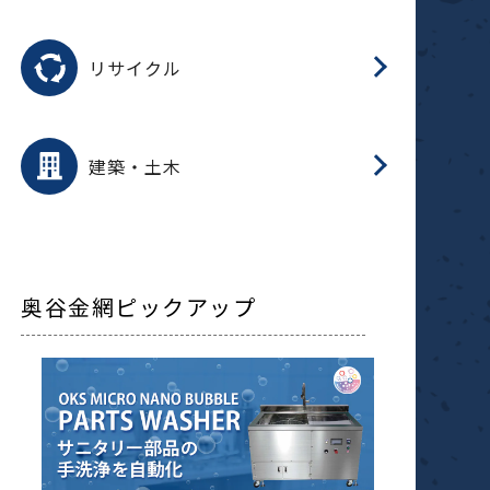
磁
用途を選択
分
滑
摺
洗
保
生
ふ
搬
磁
受
押
錆
リサイクル
整
用途を選択
分
滑
摺
保
装
生
補
ふ
採
放
受
錆
減
建築・土木
搬
奥谷金網ピックアップ