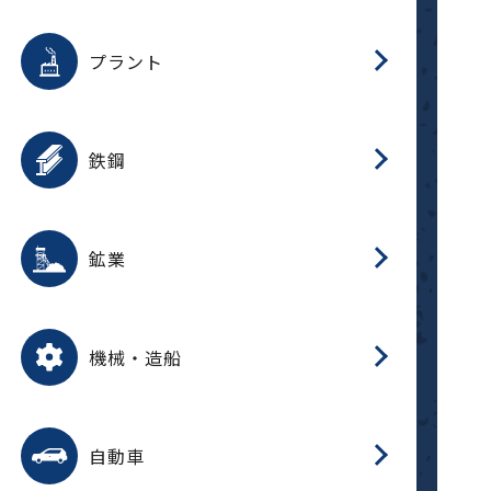
用途を選択
分
滑
摺
洗
保
生
補
ふ
採
整
磁
放
型
錆
プラント
搬
用途を選択
分
滑
洗
保
生
補
ふ
搬
磁
受
錆
鉄鋼
採
用途を選択
分
滑
摺
洗
保
生
補
ふ
磁
受
錆
鉱業
搬
用途を選択
分
滑
摺
洗
保
生
ふ
搬
磁
放
型
調
受
押
錆
機械・造船
整
減
用途を選択
分
洗
保
装
生
搬
整
放
自動車
錆