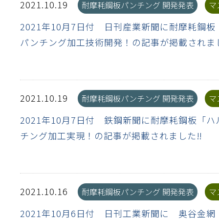
2021.10.19
耐摩耗鋼板パンチング 開発発表
マ
離
り止め
動性
浄
護
産の効率化
強
るい分け・選別
光
流・乱流
性
熱・排熱
付け
から守る
2021年10月7日付 日刊産業新聞に耐摩耗鋼板
パンチング加工技術開発！の記事が掲載されま
送
離
り止め
浄
護
産の効率化
強
るい分け・選別
送
性
ける
から守る
光
2021.10.19
耐摩耗鋼板パンチング 開発発表
マ
離
り止め
動性
浄
護
産の効率化
強
るい分け・選別
性
ける
から守る
2021年10月7日付 鉄鋼新聞に耐摩耗鋼板「ハ
送
チング加工実現！の記事が掲載されました‼
離
り止め
動性
浄
護
産の効率化
るい分け・選別
送
性
熱・排熱
付け
理（揚げ・蒸し）
ける
出し成型
から守る
流・乱流
少させる（音・光等）
2021.10.16
耐摩耗鋼板パンチング 開発発表
マ
離
浄
護
飾
産の効率化
送
流・乱流
熱・排熱
2021年10月6日付 日刊工業新聞に 奥谷金
から守る