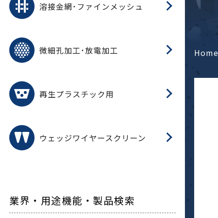
溶接金網･ファインメッシュ
電
E
多
レ
微細孔加工･放電加工
参
ル
Hom
ス)
再
造
粉
再生プラスチック用
フ
ウェッジワイヤースクリーン
業界・用途機能・製品検索