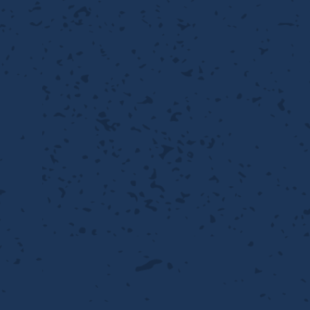
性
離
り止め
動性
浄
護
産の効率化
るい分け・選別
送
性
ける
出し成型
から守る
流・乱流
離
り止め
動性
護
飾
産の効率化
強
るい分け・選別
光
熱・排熱
ける
から守る
少させる（音・光等）
送