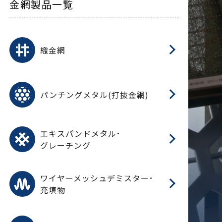
金網製品一覧
平
平
綾
綾
特
マ
マ
平
綾
ク
ロ
フ
ト
タ
振
J
ワ
菱
亀
装
ワ
織
織金網
(
(
金
在
造
遠
ス
ス
ス
O
二
耐
エ
樹
セ
CF
大
C.
開
重
パ
パンチングメタル(打抜金網)
SU
標
在
メ
（
樹
（
（X
グ
オ
脂
PU
パ
エ
CF
グ
エキスパンドメタル･
T
グレーチング
ワ
蒸
デ
ワイヤーメッシュデミスター･
充填物
溶
フ
フ