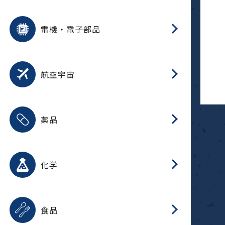
用途を選択
分
摺
洗
保
装
生
ふ
搬
型
錆
電機・電子部品
放
用途を選択
分
洗
保
生
補
整
放
錆
航空宇宙
用途を選択
分
摺
洗
保
生
ふ
搬
整
放
受
押
錆
薬品
磁
用途を選択
分
摺
洗
保
生
ふ
搬
整
放
受
押
錆
化学
磁
用途を選択
分
滑
摺
洗
保
生
ふ
搬
磁
放
型
調
受
押
錆
食品