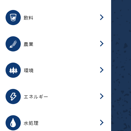
整
用途を選択
分
滑
摺
洗
保
生
ふ
搬
磁
放
受
錆
飲料
整
用途を選択
分
摺
洗
保
生
ふ
搬
採
錆
農業
受
用途を選択
分
滑
摺
洗
保
生
ふ
搬
受
錆
環境
磁
用途を選択
分
摺
洗
保
生
補
ふ
搬
放
錆
エネルギー
整
用途を選択
分
滑
摺
洗
保
生
ふ
整
受
錆
水処理