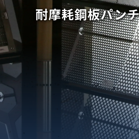
耐摩耗鋼板パンチ
織金網
織金網網目一覧表
織金網
織金網網目一覧表
殊線材メッシュ網目一覧
グネステン
グネステン
畳織金網
畳織金網
リンプ織金網
ッククリンプ織金網
ラットトップ織金網
ンキャップ織金網
イロッド織金網
動篩用金網について
IS試験用ふるい
イヤーネットコンベヤー
形金網
甲金網
飾用織金網
イヤーゲージ（線番）
金網加工品
金網
金網網目一覧表
®
®
滑面式金網)
長目金網)
型パターン
庫リスト
粒機及び粉砕機用
心分離機用
ーパーパンチング™
ーパーパンチング™
ーパーパンチング™
DSサニタリーストレーナー™
相ステンレス鋼パンチング
摩耗鋼板HARDOX®
ンボス・ディンプル加工
脂パンチング™
レクト カラー・サイズ
RTP
開孔率パンチング™
G.P/コンピューター
孔率自動計算(%)
量自動計算(kg)
ンチングメタル加工品
PER PUNCHING™
準金型リスト
庫リスト
タル™
プラスチックパンチング）
脂パンチング™（PVC）
炭素繊維強化熱可塑性樹
-OPEN AREA
ラフィックパンチング
ーダーシート
）
NCHING）
ンチング™
キスパンドメタル
RTP EXメッシュ『CF
レーチング
ON』
イヤーメッシュデミスター
留用填充物
ミスター加工品
接金網
ァインメッシュ
ァインメッシュ加工品