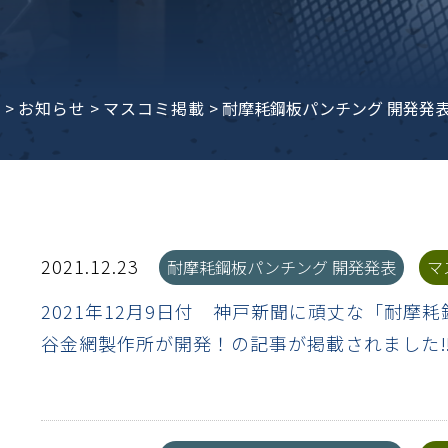
子ビームドリル加工
BD電子ビームドリル加工
軸同時・微細ドリリング・
ーザースクリーン
考データ
ーター・ザグリ加工(金型レ
e
>
お知らせ
>
マスコミ掲載
>
耐摩耗鋼板パンチング 開発発
生プラスチック用レーザー
粒機用消耗部品
砕機用消耗部品
ィルター
2021.12.23
耐摩耗鋼板パンチング 開発発表
マ
2021年12月9日付 神戸新聞に頑丈な「耐摩
谷金網製作所が開発！の記事が掲載されました