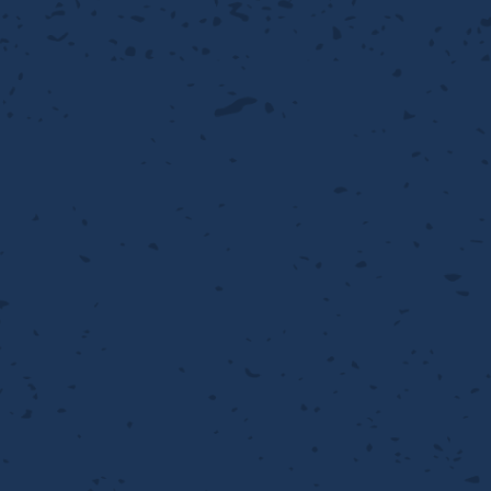
ンチング™
キスパンドメタル
RTP EXメッシュ『CF
レーチング
ON』
イヤーメッシュデミスター
留用填充物
ミスター加工品
接金網
ァインメッシュ
ァインメッシュ加工品
子ビームドリル加工
BD電子ビームドリル加工
軸同時・微細ドリリング・
ーザースクリーン
考データ
ーター・ザグリ加工(金型レ
生プラスチック用レーザー
粒機用消耗部品
砕機用消耗部品
ィルター