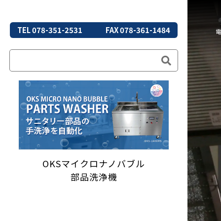
TEL 078-351-2531
FAX 078-361-1484
OKSマイクロナノバブル
部品洗浄機