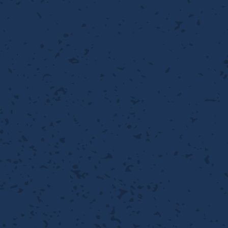
織金網
織金網網目一覧表
織金網
織金網網目一覧表
殊線材メッシュ網目一覧
グネステン
グネステン
畳織金網
畳織金網
リンプ織金網
ッククリンプ織金網
ラットトップ織金網
ンキャップ織金網
イロッド織金網
動篩用金網について
IS試験用ふるい
イヤーネットコンベヤー
形金網
甲金網
飾用織金網
イヤーゲージ（線番）
金網加工品
金網
金網網目一覧表
®
®
滑面式金網)
長目金網)
型パターン
庫リスト
粒機及び粉砕機用
心分離機用
ーパーパンチング™
ーパーパンチング™
ーパーパンチング™
DSサニタリーストレーナー™
相ステンレス鋼パンチング
摩耗鋼板HARDOX®
ンボス・ディンプル加工
脂パンチング™
レクト カラー・サイズ
RTP
開孔率パンチング™
G.P/コンピューター
孔率自動計算(%)
量自動計算(kg)
ンチングメタル加工品
PER PUNCHING™
準金型リスト
庫リスト
タル™
プラスチックパンチング）
脂パンチング™（PVC）
炭素繊維強化熱可塑性樹
-OPEN AREA
ラフィックパンチング
ーダーシート
）
NCHING）