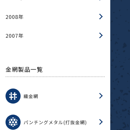
2008年
2007年
金網製品一覧
平
平
綾
綾
特
マ
マ
平
綾
ク
ロ
フ
ト
タ
振
J
ワ
菱
亀
装
ワ
織
織金網
(
(
金
在
造
遠
ス
ス
ス
O
二
耐
エ
樹
セ
CF
大
C.
開
重
パ
パンチングメタル(打抜金網)
SU
標
在
メ
（
樹
（
（X
グ
オ
脂
PU