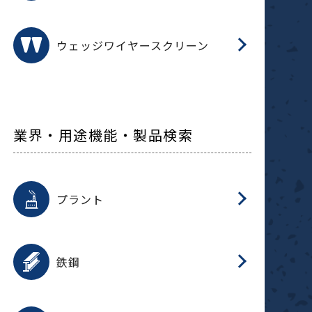
ウェッジワイヤースクリーン
業界・用途機能・製品検索
用途を選択
分
滑
摺
洗
保
生
補
ふ
採
整
磁
放
型
錆
プラント
搬
用途を選択
分
滑
洗
保
生
補
ふ
搬
磁
受
錆
鉄鋼
採
用途を選択
分
滑
摺
洗
保
生
補
ふ
磁
受
錆