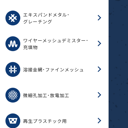
パ
エ
CF
グ
エキスパンドメタル･
T
グレーチング
ワ
蒸
デ
ワイヤーメッシュデミスター･
充填物
溶
フ
フ
溶接金網･ファインメッシュ
電
E
多
レ
微細孔加工･放電加工
参
ル
ス)
再
造
粉
再生プラスチック用
フ