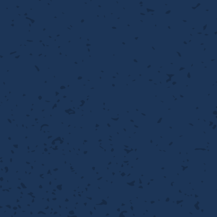
離
り止め
動性
浄
護
産の効率化
強
るい分け・選別
光
流・乱流
性
熱・排熱
付け
から守る
送
離
り止め
浄
護
産の効率化
強
るい分け・選別
送
性
ける
から守る
光
離
り止め
動性
浄
護
産の効率化
強
るい分け・選別
性
ける
から守る