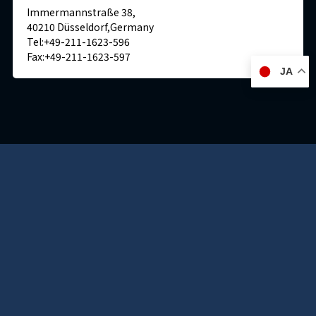
Immermannstraße 38,
40210 Düsseldorf,Germany
Tel:+49-211-1623-596
Fax:+49-211-1623-597
JA
日本
神戸本社 ショールーム/ミュージアム/ラボ
〒650-0025
兵庫県神戸市
中央区相生町4丁目5-5
TEL:(078)351-2531(代)
FAX:(078)361-1484
交通・アクセス