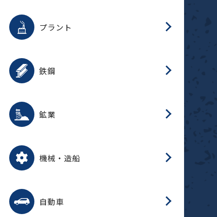
用途を選択
分
滑
摺
洗
保
生
補
ふ
採
整
磁
放
型
錆
プラント
搬
用途を選択
分
滑
洗
保
生
補
ふ
搬
磁
受
錆
鉄鋼
採
用途を選択
分
滑
摺
洗
保
生
補
ふ
磁
受
錆
鉱業
搬
用途を選択
分
滑
摺
洗
保
生
ふ
搬
磁
放
型
調
受
押
錆
機械・造船
整
減
用途を選択
分
洗
保
装
生
搬
整
放
自動車
錆