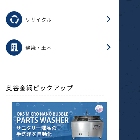
磁
用途を選択
分
滑
摺
洗
保
生
ふ
搬
磁
受
押
錆
リサイクル
整
用途を選択
分
滑
摺
保
装
生
補
ふ
採
放
受
錆
減
建築・土木
搬
奥谷金網ピックアップ