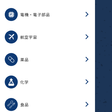
用途を選択
分
摺
洗
保
装
生
ふ
搬
型
錆
電機・電子部品
放
用途を選択
分
洗
保
生
補
整
放
錆
航空宇宙
用途を選択
分
摺
洗
保
生
ふ
搬
整
放
受
押
錆
薬品
磁
用途を選択
分
摺
洗
保
生
ふ
搬
整
放
受
押
錆
化学
磁
用途を選択
分
滑
摺
洗
保
生
ふ
搬
磁
放
型
調
受
押
錆
食品