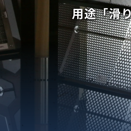
用途「滑
織金網
織金網網目一覧表
織金網
織金網網目一覧表
殊線材メッシュ網目一覧
グネステン
グネステン
畳織金網
畳織金網
リンプ織金網
ッククリンプ織金網
ラットトップ織金網
ンキャップ織金網
イロッド織金網
動篩用金網について
IS試験用ふるい
イヤーネットコンベヤー
形金網
甲金網
飾用織金網
イヤーゲージ（線番）
金網加工品
金網
金網網目一覧表
®
®
滑面式金網)
長目金網)
型パターン
庫リスト
粒機及び粉砕機用
心分離機用
ーパーパンチング™
ーパーパンチング™
ーパーパンチング™
DSサニタリーストレーナー™
相ステンレス鋼パンチング
摩耗鋼板HARDOX®
ンボス・ディンプル加工
脂パンチング™
レクト カラー・サイズ
RTP
開孔率パンチング™
G.P/コンピューター
孔率自動計算(%)
量自動計算(kg)
ンチングメタル加工品
PER PUNCHING™
準金型リスト
庫リスト
タル™
プラスチックパンチング）
脂パンチング™（PVC）
炭素繊維強化熱可塑性樹
-OPEN AREA
ラフィックパンチング
ーダーシート
）
NCHING）
ンチング™
キスパンドメタル
RTP EXメッシュ『CF
レーチング
ON』
イヤーメッシュデミスター
留用填充物
ミスター加工品
接金網
ァインメッシュ
ァインメッシュ加工品