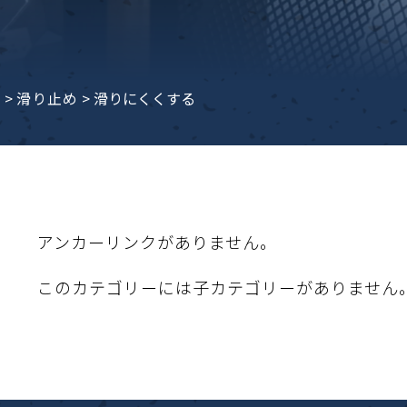
子ビームドリル加工
BD電子ビームドリル加工
軸同時・微細ドリリング・
ーザースクリーン
考データ
ーター・ザグリ加工(金型レ
e
>
滑り止め
>
滑りにくくする
生プラスチック用レーザー
粒機用消耗部品
砕機用消耗部品
ィルター
アンカーリンクがありません。
このカテゴリーには子カテゴリーがありません