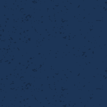
離
り止め
動性
浄
護
産の効率化
強
るい分け・選別
光
流・乱流
性
熱・排熱
付け
から守る
送
離
り止め
浄
護
産の効率化
強
るい分け・選別
送
性
ける
から守る
光
離
り止め
動性
浄
護
産の効率化
強
るい分け・選別
性
ける
から守る
送
離
り止め
動性
浄
護
産の効率化
るい分け・選別
送
性
熱・排熱
付け
理（揚げ・蒸し）
ける
出し成型
から守る
流・乱流
少させる（音・光等）
離
浄
護
飾
産の効率化
送
流・乱流
熱・排熱
から守る