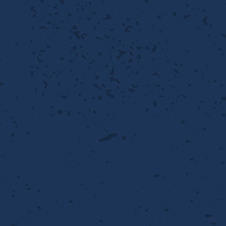
離
動性
浄
護
飾
産の効率化
るい分け・選別
送
付け
から守る
熱・排熱
離
浄
護
産の効率化
強
流・乱流
熱・排熱
から守る
離
動性
浄
護
産の効率化
るい分け・選別
送
流・乱流
熱・排熱
ける
出し成型
から守る
性
離
動性
浄
護
産の効率化
るい分け・選別
送
流・乱流
熱・排熱
ける
出し成型
から守る
性
離
り止め
動性
浄
護
産の効率化
るい分け・選別
送
性
熱・排熱
付け
理（揚げ・蒸し）
ける
出し成型
から守る