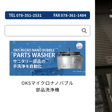
TEL 078-351-2531
FAX 078-361-1484
OKSマイクロナノバブル
部品洗浄機