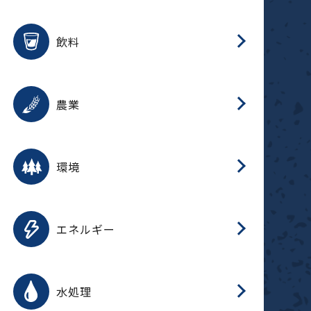
整
用途を選択
分
滑
摺
洗
保
生
ふ
搬
磁
放
受
錆
飲料
整
用途を選択
分
摺
洗
保
生
ふ
搬
採
錆
農業
受
用途を選択
分
滑
摺
洗
保
生
ふ
搬
受
錆
環境
磁
用途を選択
分
摺
洗
保
生
補
ふ
搬
放
錆
エネルギー
整
用途を選択
分
滑
摺
洗
保
生
ふ
整
受
錆
水処理