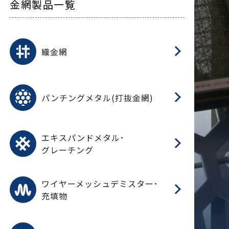
金網製品一覧
平
平
綾
綾
特
マ
マ
平
綾
ク
ロ
フ
ト
タ
振
J
ワ
菱
亀
装
ワ
織
織金網
(
(
金
在
造
遠
ス
ス
ス
O
二
耐
エ
樹
セ
CF
大
C.
開
重
パ
パンチングメタル(打抜金網)
SU
標
在
メ
（
樹
（
（X
グ
オ
脂
PU
パ
エ
CF
グ
エキスパンドメタル･
T
グレーチング
ワ
蒸
デ
ワイヤーメッシュデミスター･
充填物
溶
フ
フ