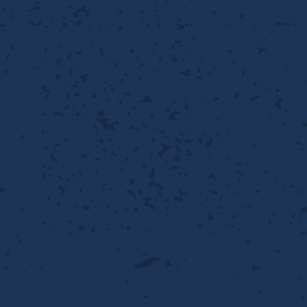
性
離
り止め
動性
浄
護
産の効率化
るい分け・選別
送
性
ける
出し成型
から守る
流・乱流
離
り止め
動性
護
飾
産の効率化
強
るい分け・選別
光
熱・排熱
ける
から守る
少させる（音・光等）
送