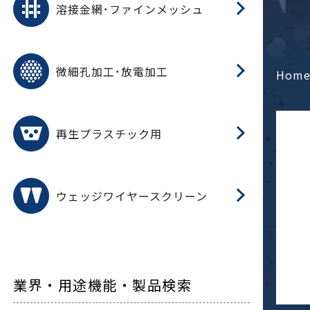
溶接金網･ファインメッシュ
電
E
多
レ
微細孔加工･放電加工
参
ル
Hom
ス)
再
造
粉
再生プラスチック用
フ
ウェッジワイヤースクリーン
業界・用途機能・製品検索