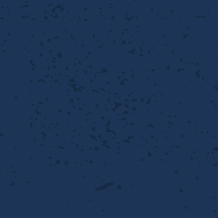
性
離
り止め
動性
浄
護
産の効率化
るい分け・選別
送
性
ける
出し成型
から守る
流・乱流
離
り止め
動性
護
飾
産の効率化
強
るい分け・選別
光
熱・排熱
ける
から守る
少させる（音・光等）
送