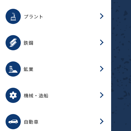
用途を選択
分
滑
摺
洗
保
生
補
ふ
採
整
磁
放
型
錆
プラント
搬
用途を選択
分
滑
洗
保
生
補
ふ
搬
磁
受
錆
鉄鋼
採
用途を選択
分
滑
摺
洗
保
生
補
ふ
磁
受
錆
鉱業
搬
用途を選択
分
滑
摺
洗
保
生
ふ
搬
磁
放
型
調
受
押
錆
機械・造船
整
減
用途を選択
分
洗
保
装
生
搬
整
放
自動車
錆