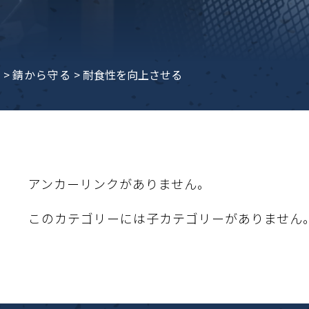
子ビームドリル加工
BD電子ビームドリル加工
軸同時・微細ドリリング・
ーザースクリーン
考データ
ーター・ザグリ加工(金型レ
e
>
錆から守る
>
耐食性を向上させる
生プラスチック用レーザー
粒機用消耗部品
砕機用消耗部品
ィルター
アンカーリンクがありません。
このカテゴリーには子カテゴリーがありません