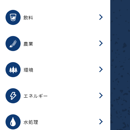
整
用途を選択
分
滑
摺
洗
保
生
ふ
搬
磁
放
受
錆
飲料
整
用途を選択
分
摺
洗
保
生
ふ
搬
採
錆
農業
受
用途を選択
分
滑
摺
洗
保
生
ふ
搬
受
錆
環境
磁
用途を選択
分
摺
洗
保
生
補
ふ
搬
放
錆
エネルギー
整
用途を選択
分
滑
摺
洗
保
生
ふ
整
受
錆
水処理