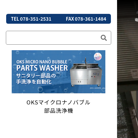
TEL 078-351-2531
FAX 078-361-1484
OKSマイクロナノバブル
部品洗浄機