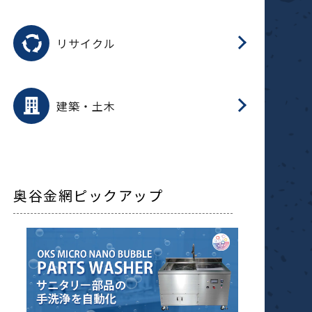
磁
用途を選択
分
滑
摺
洗
保
生
ふ
搬
磁
受
押
錆
リサイクル
整
用途を選択
分
滑
摺
保
装
生
補
ふ
採
放
受
錆
減
建築・土木
搬
奥谷金網ピックアップ