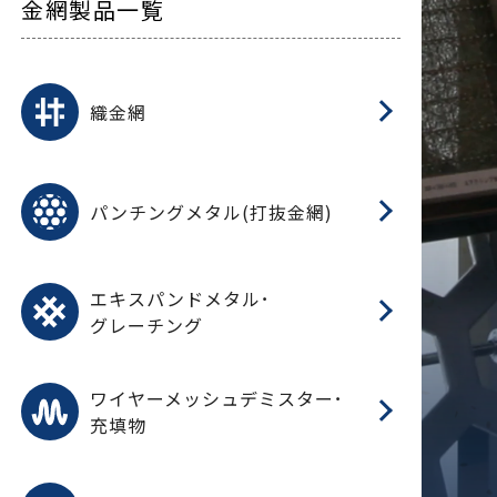
金網製品一覧
平
平
綾
綾
特
マ
マ
平
綾
ク
ロ
フ
ト
タ
振
J
ワ
菱
亀
装
ワ
織
織金網
(
(
金
在
造
遠
ス
ス
ス
O
二
耐
エ
樹
セ
CF
大
C.
開
重
パ
パンチングメタル(打抜金網)
SU
標
在
メ
（
樹
（
（X
グ
オ
脂
PU
パ
エ
CF
グ
エキスパンドメタル･
T
グレーチング
ワ
蒸
デ
ワイヤーメッシュデミスター･
充填物
溶
フ
フ