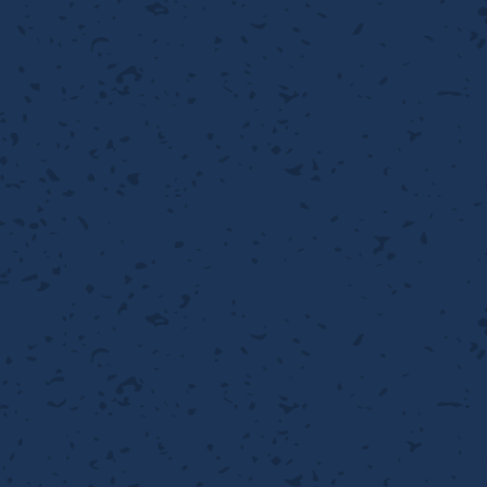
離
り止め
動性
浄
護
産の効率化
強
るい分け・選別
光
流・乱流
性
熱・排熱
付け
から守る
送
離
り止め
浄
護
産の効率化
強
るい分け・選別
送
性
ける
から守る
光
離
り止め
動性
浄
護
産の効率化
強
るい分け・選別
性
ける
から守る
送
離
り止め
動性
浄
護
産の効率化
るい分け・選別
送
性
熱・排熱
付け
理（揚げ・蒸し）
ける
出し成型
から守る
流・乱流
少させる（音・光等）
離
浄
護
飾
産の効率化
送
流・乱流
熱・排熱
から守る