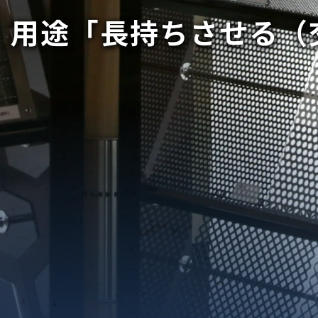
用途「長持ちさせる（
織金網
織金網網目一覧表
織金網
織金網網目一覧表
殊線材メッシュ網目一覧
グネステン
グネステン
畳織金網
畳織金網
リンプ織金網
ッククリンプ織金網
ラットトップ織金網
ンキャップ織金網
イロッド織金網
動篩用金網について
IS試験用ふるい
イヤーネットコンベヤー
形金網
甲金網
飾用織金網
イヤーゲージ（線番）
金網加工品
金網
金網網目一覧表
®
®
滑面式金網)
長目金網)
型パターン
庫リスト
粒機及び粉砕機用
心分離機用
ーパーパンチング™
ーパーパンチング™
ーパーパンチング™
DSサニタリーストレーナー™
相ステンレス鋼パンチング
摩耗鋼板HARDOX®
ンボス・ディンプル加工
脂パンチング™
レクト カラー・サイズ
RTP
開孔率パンチング™
G.P/コンピューター
孔率自動計算(%)
量自動計算(kg)
ンチングメタル加工品
PER PUNCHING™
準金型リスト
庫リスト
タル™
プラスチックパンチング）
脂パンチング™（PVC）
炭素繊維強化熱可塑性樹
-OPEN AREA
ラフィックパンチング
ーダーシート
）
NCHING）
ンチング™
キスパンドメタル
RTP EXメッシュ『CF
レーチング
ON』
イヤーメッシュデミスター
留用填充物
ミスター加工品
接金網
ァインメッシュ
ァインメッシュ加工品