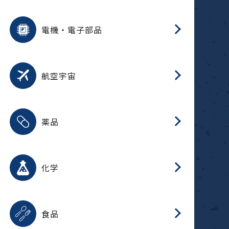
用途を選択
分
摺
洗
保
装
生
ふ
搬
型
錆
電機・電子部品
放
用途を選択
分
洗
保
生
補
整
放
錆
航空宇宙
用途を選択
分
摺
洗
保
生
ふ
搬
整
放
受
押
錆
薬品
磁
用途を選択
分
摺
洗
保
生
ふ
搬
整
放
受
押
錆
化学
磁
用途を選択
分
滑
摺
洗
保
生
ふ
搬
磁
放
型
調
受
押
錆
食品