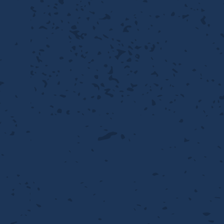
離
動性
浄
護
飾
産の効率化
るい分け・選別
送
付け
から守る
熱・排熱
離
浄
護
産の効率化
強
流・乱流
熱・排熱
から守る
離
動性
浄
護
産の効率化
るい分け・選別
送
流・乱流
熱・排熱
ける
出し成型
から守る
性
離
動性
浄
護
産の効率化
るい分け・選別
送
流・乱流
熱・排熱
ける
出し成型
から守る
性
離
り止め
動性
浄
護
産の効率化
るい分け・選別
送
性
熱・排熱
付け
理（揚げ・蒸し）
ける
出し成型
から守る