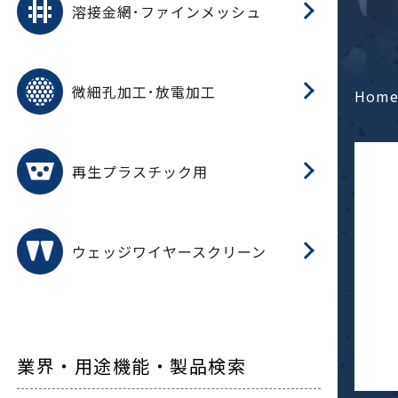
溶接金網･ファインメッシュ
電
E
多
レ
微細孔加工･放電加工
参
ル
Hom
ス)
再
造
粉
再生プラスチック用
フ
ウェッジワイヤースクリーン
業界・用途機能・製品検索