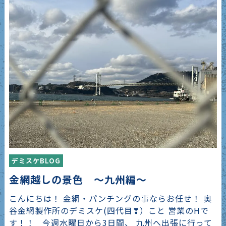
デミスケBLOG
金網越しの景色 〜九州編〜
こんにちは！ 金網・パンチングの事ならお任せ！ 奥
谷金網製作所のデミスケ(四代目❣）こと 営業のHで
す！！ 今週水曜日から3日間、 九州へ出張に行って