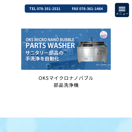
TEL 078-351-2531
FAX 078-361-1484
OKSマイクロナノバブル
部品洗浄機