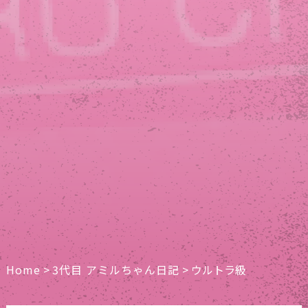
Home
>
3代目 アミルちゃん日記
>
ウルトラ級