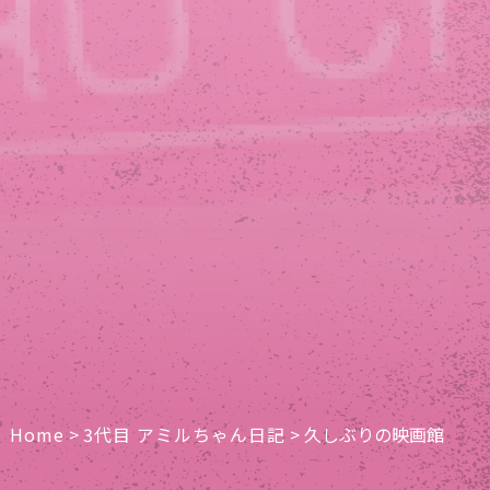
Home
>
3代目 アミルちゃん日記
>
久しぶりの映画館