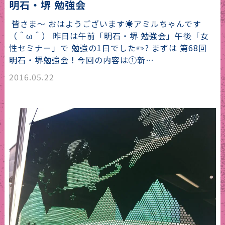
明石・堺 勉強会
皆さま〜 おはようございます☀︎アミルちゃんです
（＾ω＾） 昨日は午前「明石・堺 勉強会」午後「女
性セミナー」で 勉強の1日でした✏️? まずは 第68回
明石・堺勉強会！今回の内容は①新…
2016.05.22