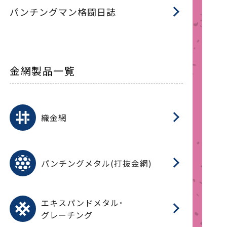
パンチングマン格闘日誌
金網製品一覧
平
平
綾
綾
特
マ
マ
平
綾
ク
ロ
フ
ト
タ
振
J
ワ
菱
亀
装
ワ
織
織金網
(
(
金
在
造
遠
ス
ス
ス
O
二
耐
エ
樹
セ
CF
大
C.
開
重
パ
パンチングメタル(打抜金網)
SU
標
在
メ
（
樹
（
（X
グ
オ
脂
PU
パ
エ
CF
グ
エキスパンドメタル･
T
グレーチング