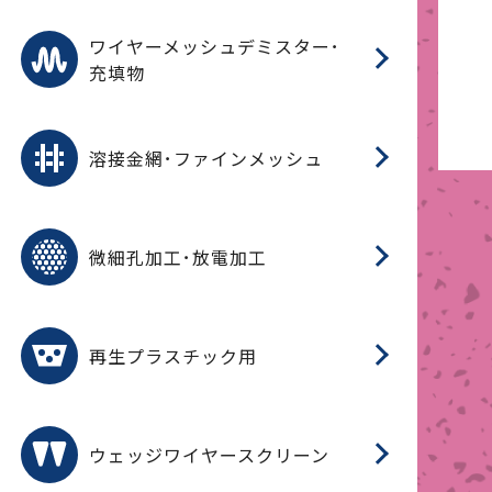
ワ
蒸
デ
ワイヤーメッシュデミスター･
充填物
溶
フ
フ
溶接金網･ファインメッシュ
電
E
多
レ
微細孔加工･放電加工
参
ル
ス)
再
造
粉
再生プラスチック用
フ
ウェッジワイヤースクリーン