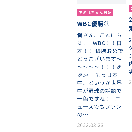
アミルちゃん日記
WBC優勝⚾
皆さん、こんにち
は。 WBC！！日
本！！ 優勝おめで
とうございます～
織金網
織金網網目一覧表
織金網
織金網網目一覧表
殊線材メッシュ網目一覧
グネステン
グネステン
畳織金網
畳織金網
リンプ織金網
ッククリンプ織金網
ラットトップ織金網
ンキャップ織金網
イロッド織金網
動篩用金網について
IS試験用ふるい
イヤーネットコンベヤー
形金網
甲金網
飾用織金網
イヤーゲージ（線番）
金網加工品
金網
金網網目一覧表
®
®
～～～～！！！🎉
滑面式金網)
長目金網)
🎉🎉 もう日本
2
中、というか世界
型パターン
庫リスト
粒機及び粉砕機用
心分離機用
ーパーパンチング™
ーパーパンチング™
ーパーパンチング™
DSサニタリーストレーナー™
相ステンレス鋼パンチング
摩耗鋼板HARDOX®
ンボス・ディンプル加工
脂パンチング™
レクト カラー・サイズ
RTP
開孔率パンチング™
G.P/コンピューター
孔率自動計算(%)
量自動計算(kg)
ンチングメタル加工品
中が野球の話題で
PER PUNCHING™
準金型リスト
庫リスト
タル™
プラスチックパンチング）
脂パンチング™（PVC）
炭素繊維強化熱可塑性樹
-OPEN AREA
ラフィックパンチング
一色ですね！ ニ
ーダーシート
）
NCHING）
ュースでもファン
ンチング™
の…
キスパンドメタル
RTP EXメッシュ『CF
レーチング
ON』
2023.03.23