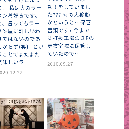
動！をしていまし
に、 私は大のラー
た??? 何の大移動
メン🍜好きです。
かというと…保管
と、言ってもラー
書類です? 今まで
メン屋に詳しいわ
は打抜工場の２Fの
けではないのであ
更衣室隣に保管し
しからず(笑) とい
ていたので…
うことでまたまた
美味しいラ…
2016.09.27
020.12.22