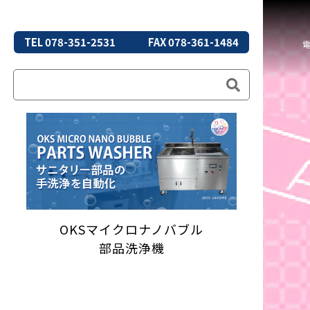
TEL 078-351-2531
FAX 078-361-1484
OKSマイクロナノバブル
部品洗浄機