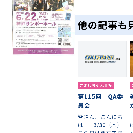
他の記事も
アミルちゃん日記
第115回 QA委
員会
皆さん、こんにち
は。 3/30（木）
この日は明石工場