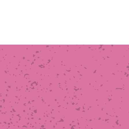
イヤーメッシュデミスター
留用填充物
ミスター加工品
接金網
ァインメッシュ
ァインメッシュ加工品
子ビームドリル加工
BD電子ビームドリル加工
軸同時・微細ドリリング・
ーザースクリーン
考データ
ーター・ザグリ加工(金型レ
生プラスチック用レーザー
粒機用消耗部品
砕機用消耗部品
ィルター