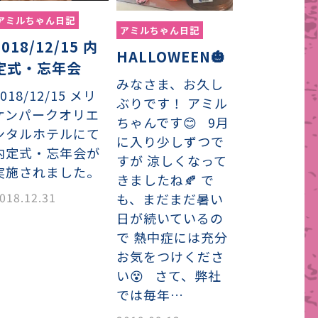
アミルちゃん日記
アミルちゃん日記
2018/12/15 内
HALLOWEEN🎃
定式・忘年会
みなさま、お久し
2018/12/15 メリ
ぶりです！ アミル
ケンパークオリエ
ちゃんです😊 9月
ンタルホテルにて
に入り少しずつで
内定式・忘年会が
すが 涼しくなって
実施されました。
きましたね🍂 で
018.12.31
も、まだまだ暑い
日が続いているの
で 熱中症には充分
お気をつけくださ
い😵 さて、弊社
では毎年…