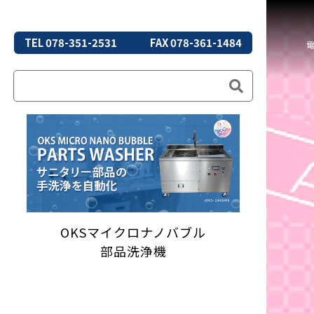
TEL 078-351-2531
FAX 078-361-1484
OKSマイクロナノバブル
部品洗浄機