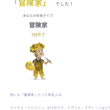
「冒険家」
でした！
織金網
織金網網目一覧表
織金網
織金網網目一覧表
殊線材メッシュ網目一覧
グネステン
グネステン
畳織金網
畳織金網
リンプ織金網
ッククリンプ織金網
ラットトップ織金網
ンキャップ織金網
イロッド織金網
動篩用金網について
IS試験用ふるい
イヤーネットコンベヤー
形金網
甲金網
飾用織金網
イヤーゲージ（線番）
金網加工品
金網
金網網目一覧表
®
®
滑面式金網)
長目金網)
型パターン
庫リスト
粒機及び粉砕機用
心分離機用
ーパーパンチング™
ーパーパンチング™
ーパーパンチング™
DSサニタリーストレーナー™
相ステンレス鋼パンチング
摩耗鋼板HARDOX®
ンボス・ディンプル加工
脂パンチング™
レクト カラー・サイズ
RTP
開孔率パンチング™
G.P/コンピューター
孔率自動計算(%)
量自動計算(kg)
ンチングメタル加工品
PER PUNCHING™
準金型リスト
庫リスト
タル™
プラスチックパンチング）
脂パンチング™（PVC）
炭素繊維強化熱可塑性樹
-OPEN AREA
ラフィックパンチング
ーダーシート
）
NCHING）
ンチング™
他にも「冒険家」だった有名人は
キスパンドメタル
RTP EXメッシュ『CF
レーチング
ON』
マイケル・ジャクソン、BTSのグク、アヴリル・ラヴィーンなど