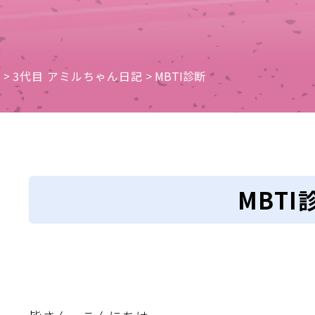
e
>
3代目 アミルちゃん日記
>
MBTI診断
MBTI