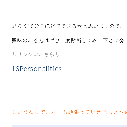
イヤーメッシュデミスター
留用填充物
ミスター加工品
恐らく10分？ほどでできるかと思いますので、
接金網
ァインメッシュ
ァインメッシュ加工品
興味のある方はぜひ一度診断してみて下さい🌼
⇩リンクはこちら⇩
子ビームドリル加工
BD電子ビームドリル加工
軸同時・微細ドリリング・
ーザースクリーン
考データ
ーター・ザグリ加工(金型レ
16Personalities
生プラスチック用レーザー
粒機用消耗部品
砕機用消耗部品
ィルター
というわけで、本日も頑張っていきましょ～💪