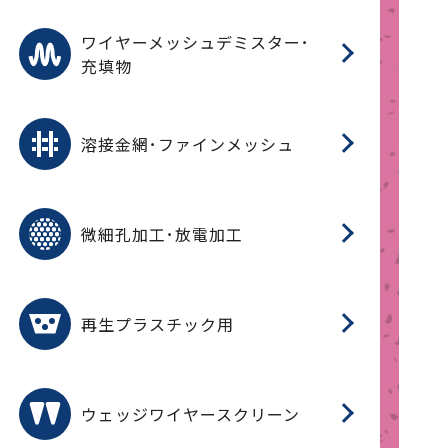
ワ
蒸
デ
ワイヤーメッシュデミスター･
充填物
溶
フ
フ
溶接金網･ファインメッシュ
電
E
多
レ
微細孔加工･放電加工
参
ル
ス)
再
造
粉
再生プラスチック用
フ
ウェッジワイヤースクリーン