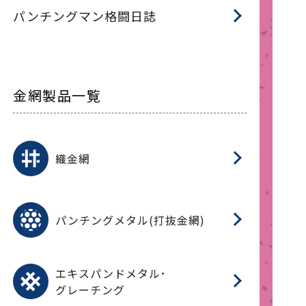
パンチングマン格闘日誌
金網製品一覧
平
平
綾
綾
特
マ
マ
平
綾
ク
ロ
フ
ト
タ
振
J
ワ
菱
亀
装
ワ
織
織金網
(
(
金
在
造
遠
ス
ス
ス
O
二
耐
エ
樹
セ
CF
大
C.
開
重
パ
パンチングメタル(打抜金網)
SU
標
在
メ
（
樹
（
（X
グ
オ
脂
PU
パ
エ
CF
グ
エキスパンドメタル･
T
グレーチング