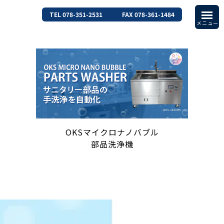
TEL 078-351-2531
FAX 078-361-1484
OKSマイクロナノバブル
部品洗浄機