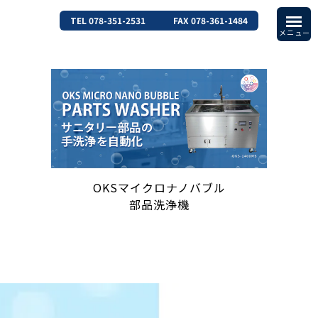
TEL 078-351-2531
FAX 078-361-1484
OKSマイクロナノバブル
部品洗浄機