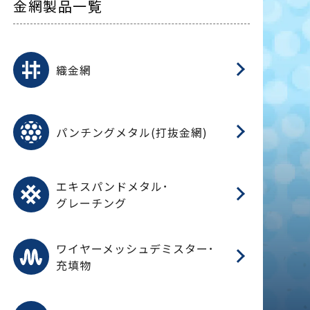
金網製品一覧
平
平
綾
綾
特
マ
マ
平
綾
ク
ロ
フ
ト
タ
振
J
ワ
菱
亀
装
ワ
織
織金網
(
(
金
在
造
遠
ス
ス
ス
O
二
耐
エ
樹
セ
CF
大
C.
開
重
パ
パンチングメタル(打抜金網)
SU
標
在
メ
（
樹
（
（X
グ
オ
脂
PU
パ
エ
CF
グ
エキスパンドメタル･
T
グレーチング
ワ
蒸
デ
ワイヤーメッシュデミスター･
充填物
溶
フ
フ