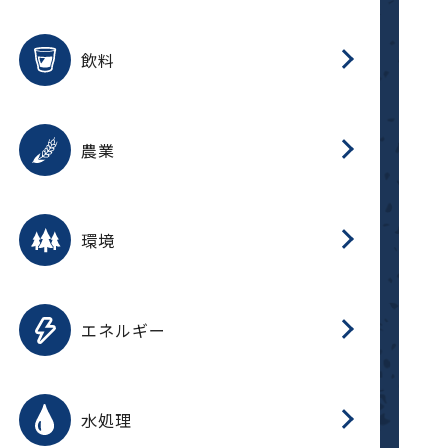
整
用途を選択
分
滑
摺
洗
保
生
ふ
搬
磁
放
受
錆
飲料
整
用途を選択
分
摺
洗
保
生
ふ
搬
採
錆
農業
受
用途を選択
分
滑
摺
洗
保
生
ふ
搬
受
錆
環境
磁
用途を選択
分
摺
洗
保
生
補
ふ
搬
放
錆
エネルギー
整
用途を選択
分
滑
摺
洗
保
生
ふ
整
受
錆
水処理