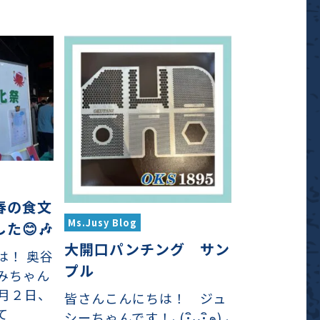
春の食文
Ms.Jusy Blog
た😊🎶
大開口パンチング サン
は！ 奥谷
プル
みちゃん
５月２日、
皆さんこんにちは！ ジュ
て
シーちゃんです！⸜(･ิᴗ･ิ๑)⸝