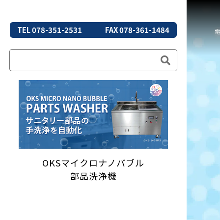
TEL 078-351-2531
FAX 078-361-1484
OKSマイクロナノバブル
部品洗浄機