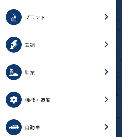
用途を選択
分
滑
摺
洗
保
生
補
ふ
採
整
磁
放
型
錆
プラント
搬
用途を選択
分
滑
洗
保
生
補
ふ
搬
磁
受
錆
鉄鋼
採
用途を選択
分
滑
摺
洗
保
生
補
ふ
磁
受
錆
鉱業
搬
用途を選択
分
滑
摺
洗
保
生
ふ
搬
磁
放
型
調
受
押
錆
機械・造船
整
減
用途を選択
分
洗
保
装
生
搬
整
放
自動車
錆