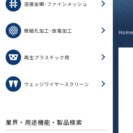
溶接金網･ファインメッシュ
電
E
多
レ
微細孔加工･放電加工
参
ル
Hom
ス)
再
造
粉
再生プラスチック用
フ
ウェッジワイヤースクリーン
業界・用途機能・製品検索