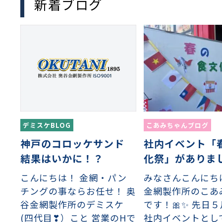
新着ブログ
離
動性
浄
護
飾
産の効率化
るい分け・選別
送
付け
から守る
熱・排熱
離
浄
護
産の効率化
強
流・乱流
熱・排熱
から守る
離
動性
浄
護
産の効率化
るい分け・選別
送
流・乱流
熱・排熱
ける
出し成型
から守る
デミスケBLOG
こあみちゃんブログ
性
神戸のコロッケサンド
社内イベント「
離
動性
浄
護
産の効率化
るい分け・選別
送
流・乱流
熱・排熱
ける
出し成型
から守る
結果はいかに！？
化祭」がありまし
こんにちは！ 金網・パン
みなさんこんにち
性
チングの事ならお任せ！ 奥
金網製作所のこあ
離
り止め
動性
浄
護
産の効率化
るい分け・選別
送
性
熱・排熱
付け
理（揚げ・蒸し）
ける
出し成型
から守る
谷金網製作所のデミスケ
です！🎀✨ 先日
(四代目❣）こと 営業のHで
社内イベントとし