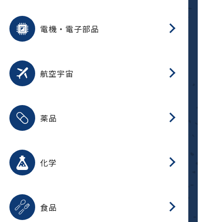
用途を選択
分
摺
洗
保
装
生
ふ
搬
型
錆
電機・電子部品
放
用途を選択
分
洗
保
生
補
整
放
錆
航空宇宙
用途を選択
分
摺
洗
保
生
ふ
搬
整
放
受
押
錆
薬品
磁
用途を選択
分
摺
洗
保
生
ふ
搬
整
放
受
押
錆
化学
磁
用途を選択
分
滑
摺
洗
保
生
ふ
搬
磁
放
型
調
受
押
錆
食品