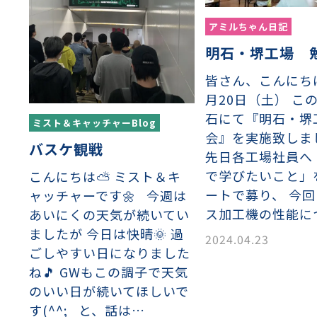
性
離
り止め
動性
浄
護
産の効率化
るい分け・選別
送
性
ける
出し成型
から守る
アミルちゃん日記
明石・堺工場 
流・乱流
皆さん、こんにち
離
り止め
動性
護
飾
産の効率化
強
るい分け・選別
光
熱・排熱
ける
から守る
少させる（音・光等）
月20日（土） こ
石にて『明石・堺
ミスト＆キャッチャーBlog
送
会』を実施致し
バスケ観戦
先日各工場社員へ
で学びたいこと」
こんにちは⛅ ミスト＆キ
ートで募り、 今
ャッチャーです🌼 今週は
ス加工機の性能に
あいにくの天気が続いてい
ましたが 今日は快晴🌞 過
2024.04.23
ごしやすい日になりました
ね🎵 GWもこの調子で天気
のいい日が続いてほしいで
す(^^; と、話は…