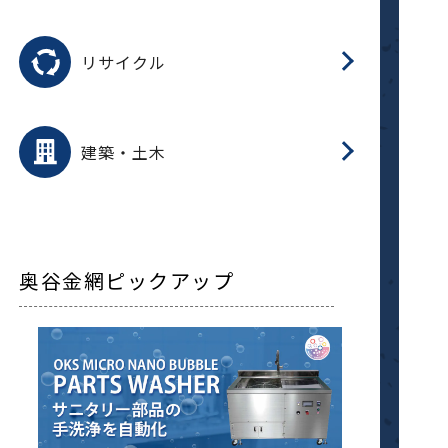
磁
用途を選択
分
滑
摺
洗
保
生
ふ
搬
磁
受
押
錆
リサイクル
整
用途を選択
分
滑
摺
保
装
生
補
ふ
採
放
受
錆
減
建築・土木
搬
奥谷金網ピックアップ