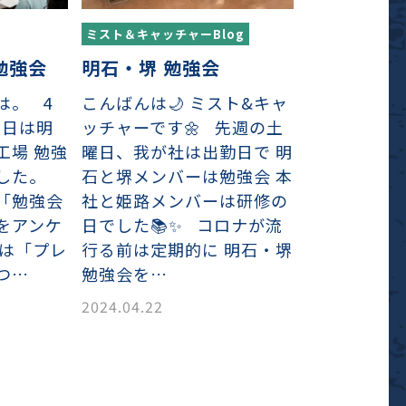
ミスト＆キャッチャーBlog
勉強会
明石・堺 勉強会
は。 4
こんばんは🌙 ミスト&キャ
の日は明
ッチャーです🌼 先週の土
工場 勉強
曜日、我が社は出勤日で 明
ました。
石と堺メンバーは勉強会 本
「勉強会
社と姫路メンバーは研修の
をアンケ
日でした📚✨ コロナが流
回は「プレ
行る前は定期的に 明石・堺
つ…
勉強会を…
2024.04.22