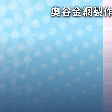
奥谷金網製
織金網
織金網網目一覧表
織金網
織金網網目一覧表
殊線材メッシュ網目一覧
グネステン
グネステン
畳織金網
畳織金網
リンプ織金網
ッククリンプ織金網
ラットトップ織金網
ンキャップ織金網
イロッド織金網
動篩用金網について
IS試験用ふるい
イヤーネットコンベヤー
形金網
甲金網
飾用織金網
イヤーゲージ（線番）
金網加工品
金網
金網網目一覧表
®
®
滑面式金網)
長目金網)
型パターン
庫リスト
粒機及び粉砕機用
心分離機用
ーパーパンチング™
ーパーパンチング™
ーパーパンチング™
DSサニタリーストレーナー™
相ステンレス鋼パンチング
摩耗鋼板HARDOX®
ンボス・ディンプル加工
脂パンチング™
レクト カラー・サイズ
RTP
開孔率パンチング™
G.P/コンピューター
孔率自動計算(%)
量自動計算(kg)
ンチングメタル加工品
PER PUNCHING™
準金型リスト
庫リスト
タル™
プラスチックパンチング）
脂パンチング™（PVC）
炭素繊維強化熱可塑性樹
-OPEN AREA
ラフィックパンチング
ーダーシート
）
NCHING）
ンチング™
キスパンドメタル
RTP EXメッシュ『CF
レーチング
ON』
イヤーメッシュデミスター
留用填充物
ミスター加工品
接金網
ァインメッシュ
ァインメッシュ加工品