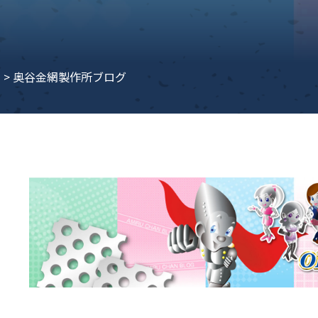
子ビームドリル加工
BD電子ビームドリル加工
軸同時・微細ドリリング・
ーザースクリーン
考データ
ーター・ザグリ加工(金型レ
e
>
奥谷金網製作所ブログ
生プラスチック用レーザー
粒機用消耗部品
砕機用消耗部品
ィルター