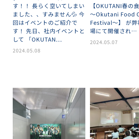
流・乱流
す！！ 長らく空いてしまい
【OKUTANI春の
離
り止め
動性
浄
護
産の効率化
るい分け・選別
送
性
熱・排熱
ける
から守る
ました、、すみません💦 今
～Okutani Food C
回はイベントのご紹介で
Festival～】 
流・乱流
す！ 先日、社内イベントと
場にて開催され…
して 「OKUTAN…
離
動性
浄
護
産の効率化
るい分け・選別
送
光
から守る
2024.05.07
2024.05.08
ける
離
り止め
動性
浄
護
産の効率化
るい分け・選別
送
ける
から守る
性
離
動性
浄
護
産の効率化
強
るい分け・選別
送
熱・排熱
から守る
流・乱流
離
り止め
動性
浄
護
産の効率化
るい分け・選別
流・乱流
ける
から守る