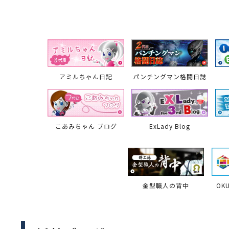
離
り止め
動性
浄
護
産の効率化
強
るい分け・選別
光
流・乱流
性
熱・排熱
付け
から守る
送
離
り止め
浄
護
産の効率化
強
るい分け・選別
送
性
ける
から守る
アミルちゃん日記
パンチングマン格闘日誌
光
離
り止め
動性
浄
護
産の効率化
強
るい分け・選別
性
ける
から守る
こあみちゃん ブログ
ExLady Blog
送
離
り止め
動性
浄
護
産の効率化
るい分け・選別
送
性
熱・排熱
付け
理（揚げ・蒸し）
ける
出し成型
から守る
流・乱流
少させる（音・光等）
金型職人の背中
OK
離
浄
護
飾
産の効率化
送
流・乱流
熱・排熱
から守る