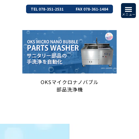
TEL 078-351-2531
FAX 078-361-1484
OKSマイクロナノバブル
部品洗浄機