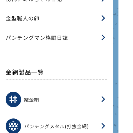
金型職人の卵
パンチングマン格闘日誌
金網製品一覧
平
平
綾
綾
特
マ
マ
平
綾
ク
ロ
フ
ト
タ
振
J
ワ
菱
亀
装
ワ
織
織金網
(
(
金
在
造
遠
ス
ス
ス
O
二
耐
エ
樹
セ
CF
大
C.
開
重
パ
パンチングメタル(打抜金網)
SU
標
在
メ
（
樹
（
（X
グ