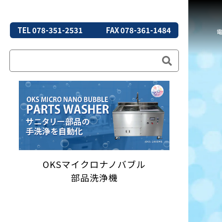
TEL 078-351-2531
FAX 078-361-1484
OKSマイクロナノバブル
部品洗浄機