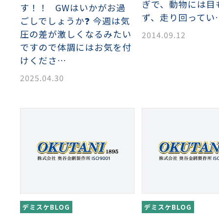
ーダーシート
）
NCHING）
ぎで、動物には目
す！！ GWはいかがお過
ンチング™
ず、走り回ってい
ごしでしょうか❓ 今週は気
キスパンドメタル
RTP EXメッシュ『CF
レーチング
ON』
圧の差が激しくなるみたい
2014.09.12
ですので体調にはお気を付
けくださ…
イヤーメッシュデミスター
留用填充物
ミスター加工品
2025.04.30
接金網
ァインメッシュ
ァインメッシュ加工品
子ビームドリル加工
BD電子ビームドリル加工
軸同時・微細ドリリング・
ーザースクリーン
考データ
ーター・ザグリ加工(金型レ
生プラスチック用レーザー
粒機用消耗部品
砕機用消耗部品
デミスケBLOG
デミスケBLOG
ィルター