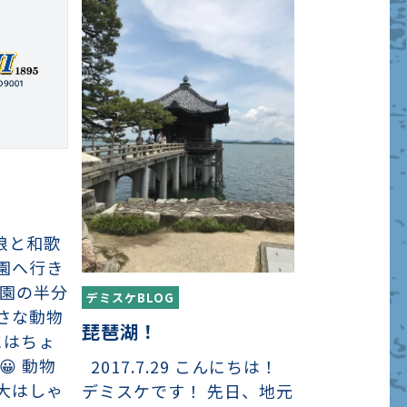
日、娘と和歌
園へ行き
物園の半分
デミスケBLOG
さな動物
琵琶湖！
にはちょ
 動物
2017.7.29 こんにちは！
大はしゃ
デミスケです！ 先日、地元