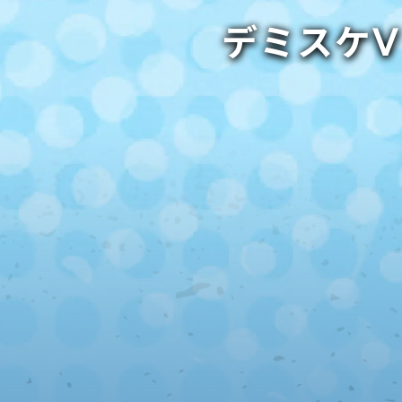
デミスケⅤ