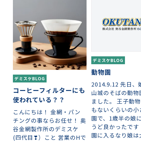
デミスケBLOG
動物園
デミスケBLOG
2014.9.12 先
コーヒーフィルターにも
山城のそばの動物
織金網
織金網網目一覧表
織金網
織金網網目一覧表
殊線材メッシュ網目一覧
グネステン
グネステン
畳織金網
畳織金網
リンプ織金網
ッククリンプ織金網
ラットトップ織金網
ンキャップ織金網
イロッド織金網
動篩用金網について
IS試験用ふるい
イヤーネットコンベヤー
形金網
甲金網
飾用織金網
イヤーゲージ（線番）
金網加工品
金網
金網網目一覧表
®
®
使われている？？
ました。 王子動
滑面式金網)
長目金網)
もないくらいの小
こんにちは！ 金網・パン
園で、1歳半の娘
チングの事ならお任せ！ 奥
うど良かったです 
型パターン
庫リスト
粒機及び粉砕機用
心分離機用
ーパーパンチング™
ーパーパンチング™
ーパーパンチング™
DSサニタリーストレーナー™
相ステンレス鋼パンチング
摩耗鋼板HARDOX®
ンボス・ディンプル加工
脂パンチング™
レクト カラー・サイズ
RTP
開孔率パンチング™
G.P/コンピューター
孔率自動計算(%)
量自動計算(kg)
ンチングメタル加工品
谷金網製作所のデミスケ
PER PUNCHING™
準金型リスト
庫リスト
タル™
プラスチックパンチング）
脂パンチング™（PVC）
炭素繊維強化熱可塑性樹
-OPEN AREA
ラフィックパンチング
園に入るなり娘は
(四代目❣）こと 営業のHで