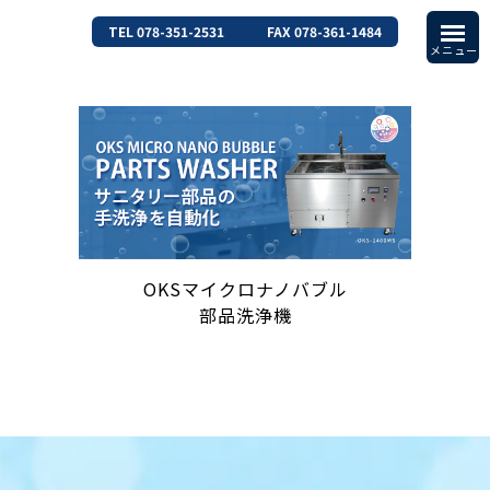
TEL 078-351-2531
FAX 078-361-1484
OKSマイクロナノバブル
部品洗浄機